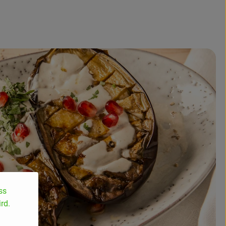
ss
rd.