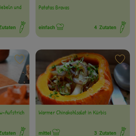
iebeln und
Patatas Bravas
utaten
einfach
4
Zutaten
Schwierigkeit:
Rezept zu Favouriten hinzufügen
Reze
w-Aufstrich
Warmer Chinakohlsalat in Kürbis
utaten
mittel
3
Zutaten