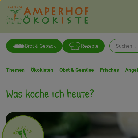
Brot & Gebäck
Rezepte
Themen
Ökokisten
Obst & Gemüse
Frisches
Ange
Rezeptsammlung
Was koche ich heute?
ues Zufallsrezept
A
L
F
L
U
S
Z