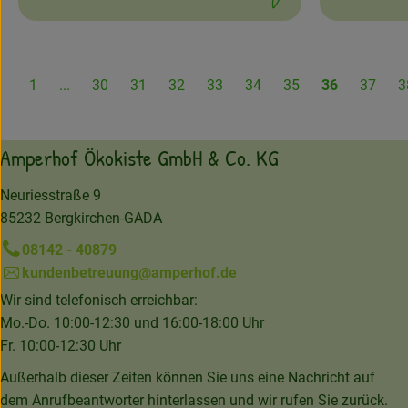
Petersilienwurzeln
Schwierigkeit:
Schwierigke
Pilze
Radieschen
Rettiche
1
...
30
31
32
33
34
35
36
37
3
Rosenkohl
Rote Bete
Rotkohl
Amperhof Ökokiste GmbH & Co. KG
Schwarzwurzeln
Sellerie
Neuriesstraße 9
Spargel
85232 Bergkirchen-GADA
Steckrüben
08142 - 40879
Stiel-, Blatt-, Blütengemüs
kundenbetreuung@amperhof.de
Süßkartoffeln
Tomaten
Wir sind telefonisch erreichbar:
Weißkohl, Spitzkohl
Mo.-Do. 10:00-12:30 und 16:00-18:00 Uhr
Wirsing
Fr. 10:00-12:30 Uhr
Wurzel-, Knollengemüse
Außerhalb dieser Zeiten können Sie uns eine Nachricht auf
Zucchinis
dem Anrufbeantworter hinterlassen und wir rufen Sie zurück.