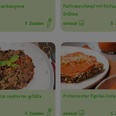
Pastinakenstampf mit Röstzw
insenbolognese
Grillkäse
5
Zutaten
einfach
5
Z
it:
Schwierigkeit:
ten hinzufügen
Rezept zu Favouriten hinzufügen
Proteinreicher Paprika-Cashe
ilze mediterran gefüllte
4
Zutaten
einfach
5
Z