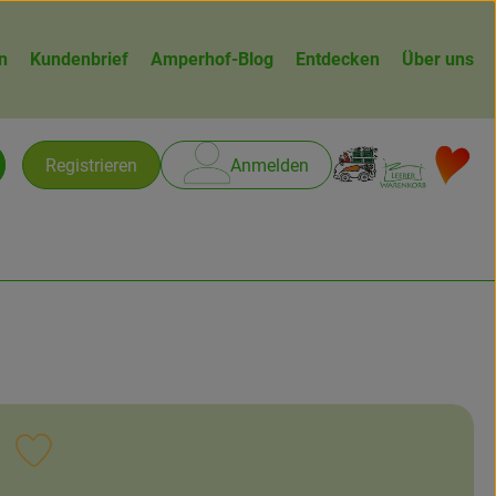
n
Kundenbrief
Amperhof-Blog
Entdecken
Über uns
Warenk
L
Registrieren
Anmelden
chen
Rezept zu Favouriten hinzufügen