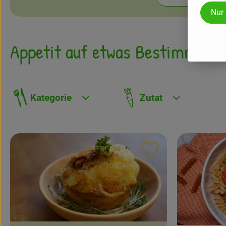
Nur
Appetit auf etwas Bestimmtes?
Kategorie
Zutat
Frühstück
Gemüse
Salate & Bowls
Artischocken
Burger & Sandwiches
Auberginen
Rezept zu Favouri
Meal Prep
Avocados
Fingerfood & Snacks
Blattsalat
Suppen & Eintöpfe
Blattspinat
Pizza & Pasta
Blumenkohl, Romanesco
Hauptgerichte
Bohnen
Grillen
Broccoli