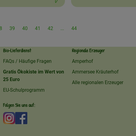
it:
Schwierigkeit:
8
39
40
41
42
...
44
Bio-Lieferdienst
Regionale Erzeuger
FAQs / Häufige Fragen
Amperhof
Gratis Ökokiste im Wert von
Ammersee Kräuterhof
25 Euro
Alle regionalen Erzeuger
e
EU-Schulprogramm
Folgen Sie uns auf:
Externer Link zu https://www.instagram.com/amperhofo
Externer Link zu https://facebook.com/amperhof