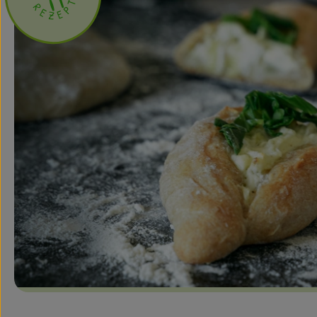
T
R
P
E
E
Z