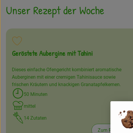
Unser Rezept der Woche
Rezept zu Favouriten hinzufügen
Geröstete Aubergine mit Tahini
Dieses einfache Ofengericht kombiniert aromatische
Auberginen mit einer cremigen Tahinisauce sowie
frischen Kräutern und knackigen Granatapfelkernen.
50 Minuten
Zubreitungszeit:
mittel
Schwierigkeit:
14 Zutaten
Zum Rezept