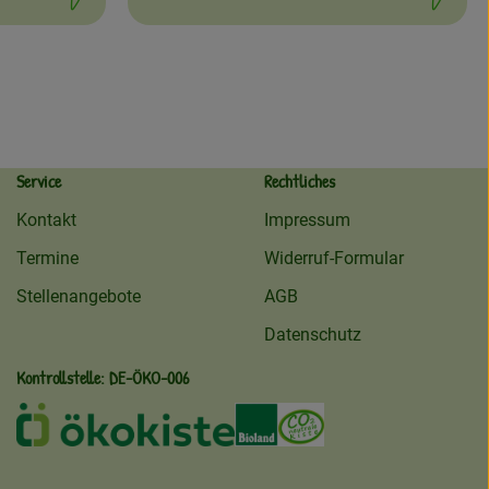
Schwierigkeit:
Service
Rechtliches
Kontakt
Impressum
Termine
Widerruf-Formular
Stellenangebote
AGB
Datenschutz
Kontrollstelle: DE-ÖKO-006
ekokiste
Externer Link zu /ueber-uns/oeko
Externer Link zu /regionale
Externer Link zu /ueb