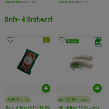
, Referenzpreis:
, Referenzpreis:
Deutschland
27,95 €
/ kg
Deutschland
26,21 €
/ kg
, Herkunft:
, Herkunft:
Brüh- & Bratwurst
, Verband:
, Verband:
Produkt zu Favouriten hinzufügen
Produkt zu Favouriten hinzufügen
regional
, Kontrollstelle:
DE-ÖKO-001
, Kontrollstelle:
DE-ÖKO-006
Produkt zum Warenkorb hinzufügen
Produk
6,39 €
ca. 7,25 €
/ 200g
/ Stück
, Preis:
, Preis:
Bratwurst Merguez Art 4 Stück 200g
Puten Weißwurst 4 Stück ca. 260g