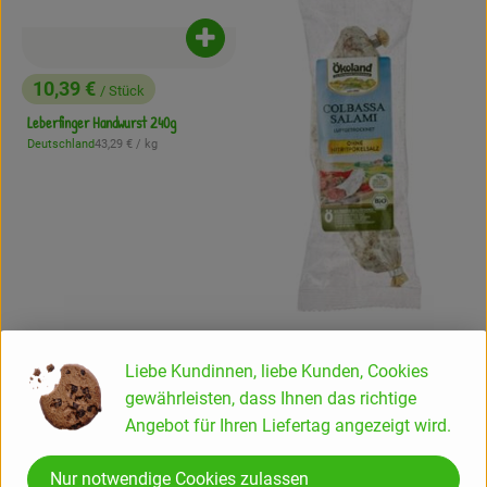
Produkt zum Warenkorb hinzufügen
10,39 €
/ Stück
, Preis:
Leberfinger Handwurst 240g
, Referenzpreis:
Deutschland
43,29 €
/ kg
, Herkunft:
Liebe Kundinnen, liebe Kunden, Cookies
Produk
gewährleisten, dass Ihnen das richtige
7,39 €
/ 150g
Angebot für Ihren Liefertag angezeigt wird.
, Preis:
Colbassa luftgetrocknet 150g
, Referenzpreis:
Deutschland
49,27 €
/ kg
Nur notwendige Cookies zulassen
, Herkunft: