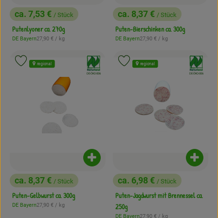
ca. 7,53 €
ca. 8,37 €
/ Stück
/ Stück
, Preis:
, Preis:
Putenlyoner ca. 270g
Puten-Bierschinken ca. 300g
, Referenzpreis:
, Referenzpreis:
DE Bayern
27,90 €
/ kg
DE Bayern
27,90 €
/ kg
, Herkunft:
, Herkunft:
, Verband:
, Verband:
Produkt zu Favouriten hinzufügen
Produkt zu Favouriten hinzufügen
regional
regional
, Kontrollstelle:
, Kontrollstelle:
DE-ÖKO-006
DE-ÖKO-006
Produkt zum Warenkorb hinzufügen
Produk
ca. 8,37 €
ca. 6,98 €
/ Stück
/ Stück
, Preis:
, Preis:
Puten-Gelbwurst ca. 300g
Puten-Jagdwurst mit Brennessel ca.
, Referenzpreis:
DE Bayern
27,90 €
/ kg
250g
, Herkunft:
, Referenzpreis:
DE Bayern
27,90 €
/ kg