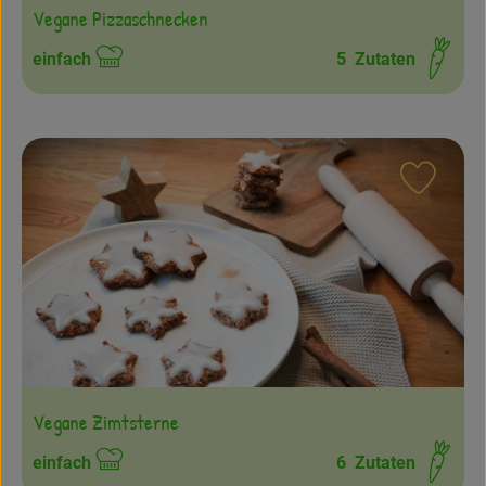
Vegane Pizzaschnecken
einfach
5
Zutaten
Schwierigkeit:
Rezept
Vegane Zimtsterne
einfach
6
Zutaten
Schwierigkeit: