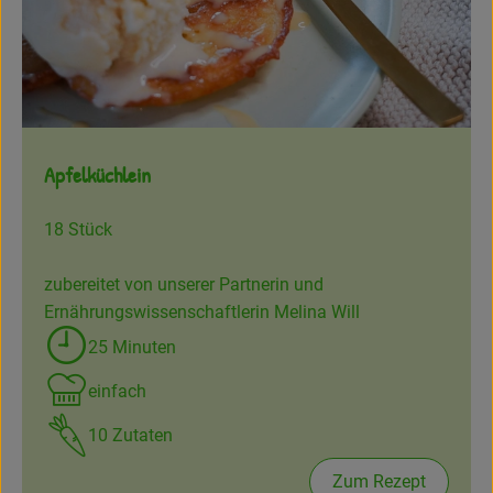
Frisches
Angebote
Haltbares
Apfelküchlein
Getränke
Naturkosmetik
18 Stück
Drogerie
zubereitet von unserer Partnerin und
Ernährungswissenschaftlerin Melina Will
25 Minuten
Gratis Ökokiste im Wert von 25 Euro
Zubreitungszeit:
einfach
Veranstaltungen
Schwierigkeit:
10 Zutaten
Kundenbrief
Zum Rezept