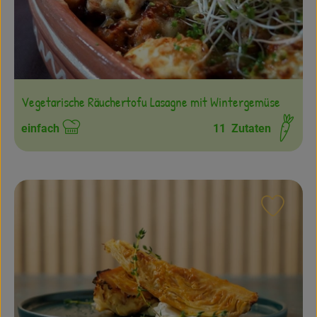
Vegetarische Räuchertofu Lasagne mit Wintergemüse
einfach
11
Zutaten
Schwierigkeit:
Rezept