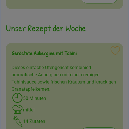
Amperhof-Blog
Entdecken
Unser Rezept der Woche
Über uns
Geröstete Aubergine mit Tahini
Reze
Dieses einfache Ofengericht kombiniert
aromatische Auberginen mit einer cremigen
Tahinisauce sowie frischen Kräutern und knackigen
Granatapfelkernen.
50 Minuten
Zubreitungszeit:
mittel
Schwierigkeit:
14 Zutaten