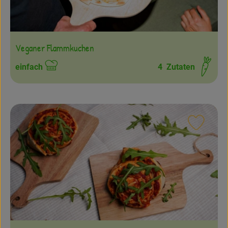
Veganer Flammkuchen
einfach
4
Zutaten
Schwierigkeit:
Rezept