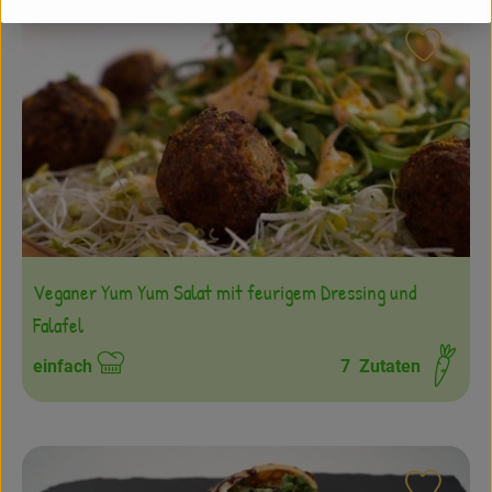
Rezept
Veganer Yum Yum Salat mit feurigem Dressing und
Falafel
einfach
7
Zutaten
Schwierigkeit: