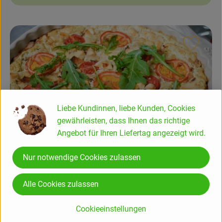
Rezept
Liebe Kundinnen, liebe Kunden, Cookies
gewährleisten, dass Ihnen das richtige
Angebot für Ihren Liefertag angezeigt wird.
Vegane Zucchini-Tomaten-Quiche mit Griechischer
Nur notwendige Cookies zulassen
Käse-Alternative
Alle Cookies zulassen
mittel
9
Zutaten
Schwierigkeit:
Cookieeinstellungen