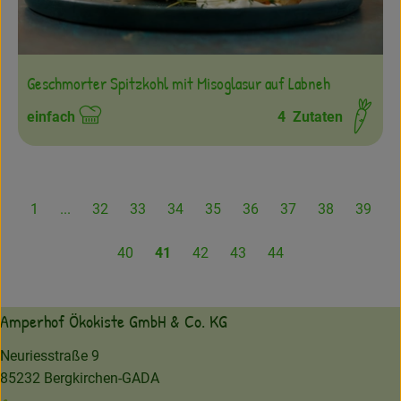
Geschmorter Spitzkohl mit Misoglasur auf Labneh
einfach
4
Zutaten
Schwierigkeit:
1
...
32
33
34
35
36
37
38
39
40
41
42
43
44
Amperhof Ökokiste GmbH & Co. KG
Neuriesstraße 9
85232 Bergkirchen-GADA