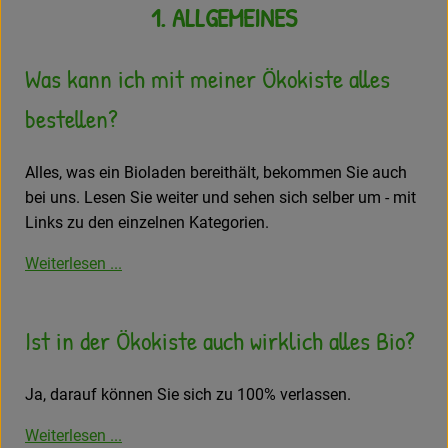
1. ALLGEMEINES
Frisches
Was kann ich mit meiner Ökokiste alles
Angebote
bestellen?
Haltbares
Getränke
Alles, was ein Bioladen bereithält, bekommen Sie auch
bei uns. Lesen Sie weiter und sehen sich selber um - mit
Naturkosmetik
Links zu den einzelnen Kategorien.
Drogerie
Weiterlesen ...
Gratis Ökokiste im Wert von 25 Euro
Ist in der Ökokiste auch wirklich alles Bio?
Veranstaltungen
Ja, darauf können Sie sich zu 100% verlassen.
Kundenbrief
Weiterlesen ...