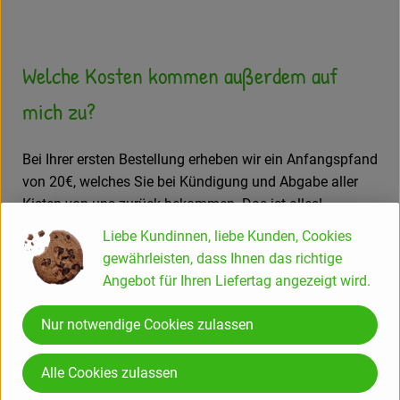
Welche Kosten kommen außerdem auf
mich zu?
Bei Ihrer ersten Bestellung erheben wir ein Anfangspfand
von 20€, welches Sie bei Kündigung und Abgabe aller
Kisten von uns zurück bekommen. Das ist alles!
Liebe Kundinnen, liebe Kunden, Cookies
Weiterlesen ...
gewährleisten, dass Ihnen das richtige
Angebot für Ihren Liefertag angezeigt wird.
6. RECYCLING & VERPACKUNG
Nur notwendige Cookies zulassen
Alle Cookies zulassen
Nimmt der Amperhof Papierverpackungen