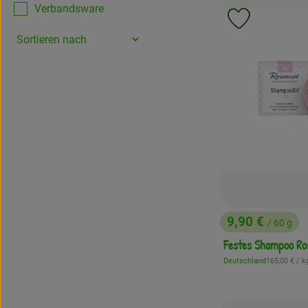
Verbandsware
Produkt zu 
9,90 €
/ 60 g
, Preis:
Festes Shampoo Ro
, Referenzpr
Deutschland
165,00 €
/ k
, Herkunft: