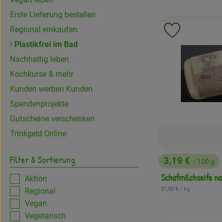
Erste Lieferung bestellen
Regional einkaufen
Produkt zu 
Plastikfrei im Bad
Nachhaltig leben
Kochkurse & mehr
Kunden werben Kunden
Spendenprojekte
Gutscheine verschenken
Trinkgeld Online
Filter & Sortierung
3,19 €
/ 100 g
, Preis:
Schafmilchseife na
Aktion
, Referenzpreis:
31,90 €
/ kg
Regional
Vegan
Vegetarisch