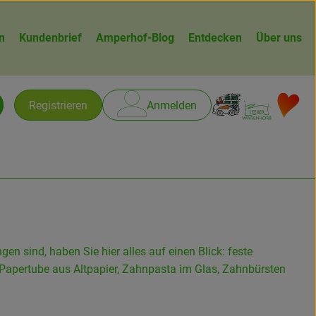
n
Kundenbrief
Amperhof-Blog
Entdecken
Über uns
Warenk
L
Registrieren
Anmelden
chen
n sind, haben Sie hier alles auf einen Blick: feste
apertube aus Altpapier, Zahnpasta im Glas, Zahnbürsten