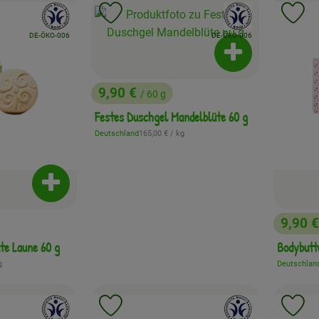
, Verband:
, Verband:
Favouriten hinzufügen
Produkt zu Favouriten hinzufügen
Pr
, Kontrollstelle:
, Kontrollstelle:
DE-ÖKO-006
DE-ÖKO-006
Produkt zum War
9,90 €
/ 60 g
, Preis:
Festes Duschgel Mandelblüte 60 g
, Referenzpreis:
Deutschland
165,00 €
/ kg
, Herkunft:
Produkt zum Warenkorb hinzufügen
9,90 
, Preis
te Laune 60 g
Bodybutt
eis:
g
Deutschlan
, Herkunft:
, Verband:
, Verband:
Favouriten hinzufügen
Produkt zu Favouriten hinzufügen
Pr