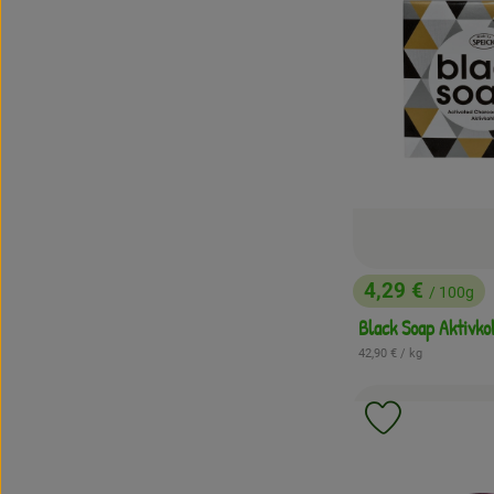
4,29 €
/ 100g
, Preis:
Black Soap Aktivko
, Referenzpreis:
42,90 €
/ kg
Produkt zu 