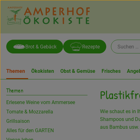
Brot & Gebäck
Rezepte
Themen
Ökokisten
Obst & Gemüse
Frisches
Ange
Themen
Plastikfr
Erlesene Weine vom Ammersee
Wie schaut es in I
Tomate & Mozzarella
Shampoos und Dus
Grillsaison
aus Bambus usw.
Alles für den GARTEN
Vegan leben