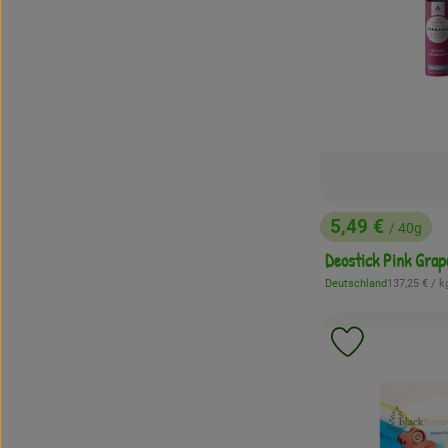
5,49 €
/ 40g
, Preis:
Deostick Pink Grap
, Referenzpr
Deutschland
137,25 €
/ k
, Herkunft:
Produkt zu 