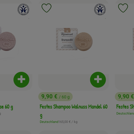
, Verband:
, Verband:
Favouriten hinzufügen
Produkt zu Favouriten hinzufügen
Pr
, Kontrollstelle:
, Kontrollstelle:
.
.
Produkt zum Warenkorb hinzufügen
Produkt zum War
9,90 €
9,90 
/ 60 g
, Preis:
, Preis
se 60 g
Festes Shampoo Walnuss Mandel 60
Festes S
eis:
g
g
Deutschlan
, Herkunft:
, Referenzpreis:
Deutschland
165,00 €
/ kg
, Herkunft: