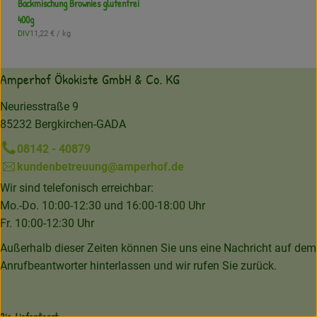
Backmischung Brownies glutenfrei
400g
, Referenzpreis:
DIV
11,22 €
/ kg
, Herkunft:
Amperhof Ökokiste GmbH & Co. KG
Neuriesstraße 9
85232 Bergkirchen-GADA
08142 - 40879
kundenbetreuung@amperhof.de
Wir sind telefonisch erreichbar:
Mo.-Do. 10:00-12:30 und 16:00-18:00 Uhr
Fr. 10:00-12:30 Uhr
Außerhalb dieser Zeiten können Sie uns eine Nachricht auf dem
Anrufbeantworter hinterlassen und wir rufen Sie zurück.