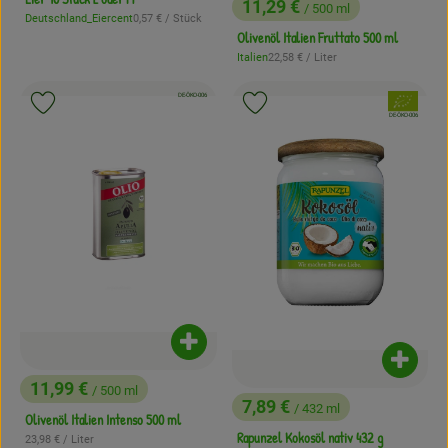
11,29 €
/ 500 ml
, Preis:
, Referenzpreis:
Deutschland_Eiercent
0,57 €
/ Stück
, Herkunft:
Olivenöl Italien Fruttato 500 ml
, Referenzpreis:
Italien
22,58 €
/ Liter
, Herkunft:
, Kontrollstelle:
DE-ÖKO-006
, Verband:
Produkt zu Favouriten hinzufügen
Produkt zu Favouriten hinzufügen
, Kontrollstelle:
DE-ÖKO-006
Produkt zum Warenkorb hinzufügen
Produk
11,99 €
/ 500 ml
, Preis:
7,89 €
/ 432 ml
, Preis:
Olivenöl Italien Intenso 500 ml
Rapunzel Kokosöl nativ 432 g
, Referenzpreis:
23,98 €
/ Liter