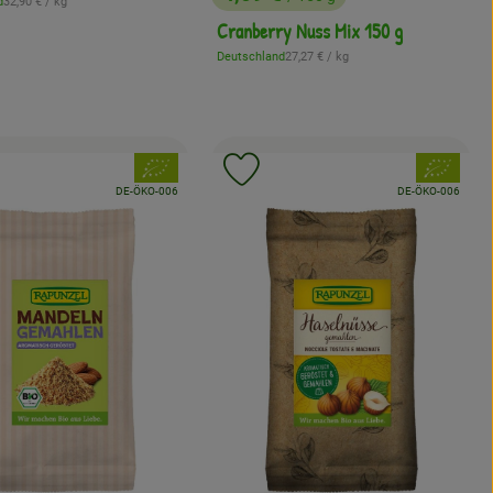
, Referenzpreis:
d
32,90 €
/ kg
, Preis:
Cranberry Nuss Mix 150 g
, Referenzpreis:
Deutschland
27,27 €
/ kg
, Herkunft:
, Verband:
, Verband:
odukt zu Favouriten hinzufügen
Produkt zu Favouriten hinzuf
, Kontrollstelle:
, Kontrollstelle:
DE-ÖKO-006
DE-ÖKO-006