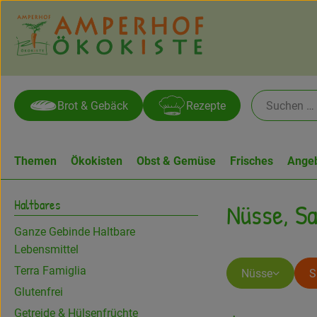
Brot & Gebäck
Rezepte
Themen
Ökokisten
Obst & Gemüse
Frisches
Ange
Haltbares
Nüsse, S
Ganze Gebinde Haltbare
Lebensmittel
Terra Famiglia
Nüsse
S
Glutenfrei
Getreide & Hülsenfrüchte