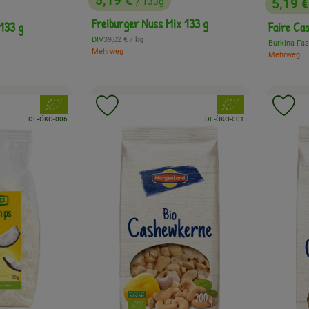
5,19 €
/ 133g
5,19 
, Preis:
, Preis
Freiburger Nuss Mix 133 g
 133 g
Faire Ca
, Referenzpreis:
DIV
39,02 €
/ kg
eis:
Burkina Fa
, Herkunft:
, Herkunft:
Mehrweg
Mehrweg
, Verband:
, Verband:
Favouriten hinzufügen
Produkt zu Favouriten hinzufügen
Pr
, Kontrollstelle:
, Kontrollstelle:
DE-ÖKO-006
DE-ÖKO-001