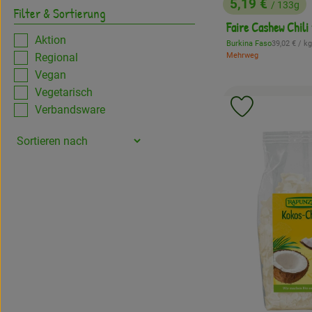
5,19 €
/ 133g
Filter & Sortierung
, Preis:
Faire Cashew Chili
Aktion
, Referenzpr
Burkina Faso
39,02 €
/ kg
, Herkunft:
Regional
Mehrweg
Vegan
Vegetarisch
Verbandsware
Produkt zu 