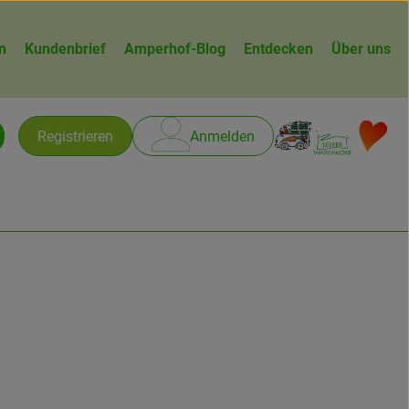
n
Kundenbrief
Amperhof-Blog
Entdecken
Über uns
Warenk
L
Registrieren
Anmelden
chen