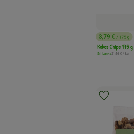
3,79 €
/ 175 g
, Preis:
Kokos Chips 175 g
, Referenzpreis:
Sri Lanka
21,66 €
/ kg
, Herkunft:
Produkt zu 