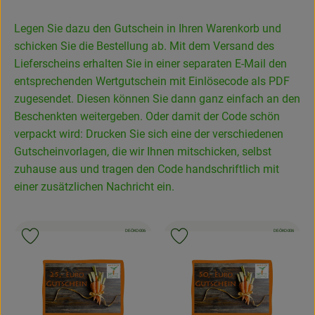
Frisches
Legen Sie dazu den Gutschein in Ihren Warenkorb und
schicken Sie die Bestellung ab. Mit dem Versand des
Angebote
Lieferscheins erhalten Sie in einer separaten E-Mail den
entsprechenden Wertgutschein mit Einlösecode als PDF
Haltbares
zugesendet. Diesen können Sie dann ganz einfach an den
Getränke
Beschenkten weitergeben. Oder damit der Code schön
verpackt wird: Drucken Sie sich eine der verschiedenen
Naturkosmetik
Gutscheinvorlagen, die wir Ihnen mitschicken, selbst
zuhause aus und tragen den Code handschriftlich mit
Drogerie
einer zusätzlichen Nachricht ein.
Gratis Ökokiste im Wert von 25 Euro
, Kontrollstelle:
, Kontrollstelle:
DE-ÖKO-006
DE-ÖKO-006
Produkt zu Favouriten hinzufügen
Produkt zu Favouriten hinzufügen
Veranstaltungen
Kundenbrief