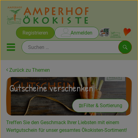
Warenko
Registrieren
Anmelden
Link
Mobiles Menu öffnen oder sc
Such
Zurück zu Themen
Brot & Gebäck
Gutscheine verschenken
Rezepte
Filter & Sortierung
Themen
Ökokisten
Treffen Sie den Geschmack Ihrer Liebsten mit einem
Wertgutschein für unser gesamtes Ökokisten-Sortiment!
Obst & Gemüse