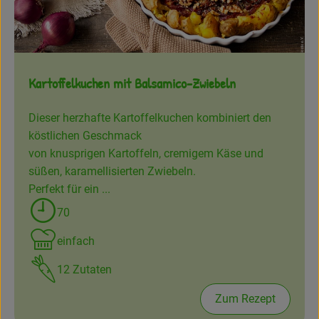
Frisches
Angebote
Kartoffelkuchen mit Balsamico-Zwiebeln
Haltbares
Getränke
Dieser herzhafte Kartoffelkuchen kombiniert den
köstlichen Geschmack
Naturkosmetik
von knusprigen Kartoffeln, cremigem Käse und
süßen, karamellisierten Zwiebeln.
Drogerie
Perfekt für ein ...
70
Zubreitungszeit:
Gratis Ökokiste im Wert von 25 Euro
einfach
Schwierigkeit:
Veranstaltungen
12 Zutaten
Kundenbrief
Zum Rezept