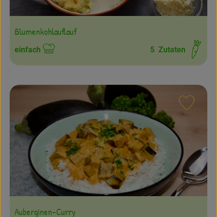
Blumenkohlauflauf
einfach
5
Zutaten
Schwierigkeit:
Rezept
Auberginen-Curry