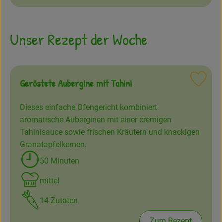
Amperhof-Blog
Entdecken
Unser Rezept der Woche
Über uns
Geröstete Aubergine mit Tahini
Reze
Dieses einfache Ofengericht kombiniert
aromatische Auberginen mit einer cremigen
Tahinisauce sowie frischen Kräutern und knackigen
Granatapfelkernen.
50 Minuten
Zubreitungszeit:
mittel
Schwierigkeit:
14 Zutaten
Zum Rezept