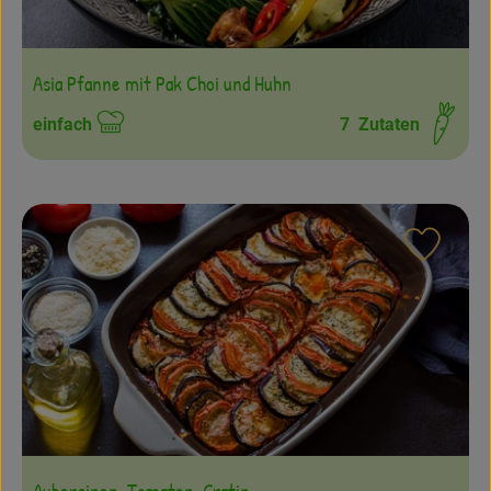
Asia Pfanne mit Pak Choi und Huhn
einfach
7
Zutaten
Schwierigkeit:
Rezept
Auberginen-Tomaten-Gratin