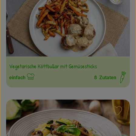
Rezept
Vegetarische Köttbullar mit Gemüsesticks
einfach
8
Zutaten
Schwierigkeit:
Rezept