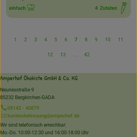
einfach
4
Zutaten
Schwierigkeit:
1
2
3
4
5
6
7
8
9
10
11
12
13
...
42
Amperhof Ökokiste GmbH & Co. KG
Neuriesstraße 9
85232 Bergkirchen-GADA
08142 - 40879
kundenbetreuung@amperhof.de
Wir sind telefonisch erreichbar:
Mo.-Do. 10:00-12:30 und 16:00-18:00 Uhr