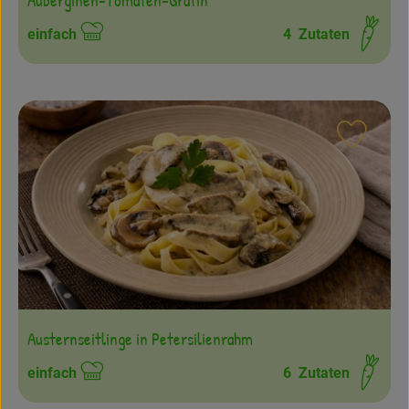
einfach
4
Zutaten
Schwierigkeit:
Rezept
Austernseitlinge in Petersilienrahm
einfach
6
Zutaten
Schwierigkeit: