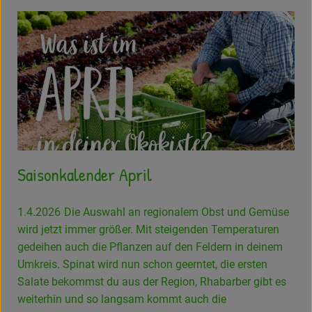
Saisonkalender April
1.4.2026
Die Auswahl an regionalem Obst und Gemüse
wird jetzt immer größer. Mit steigenden Temperaturen
gedeihen auch die Pflanzen auf den Feldern in deinem
Umkreis. Spinat wird nun schon geerntet, die ersten
Salate bekommst du aus der Region, Rhabarber gibt es
weiterhin und so langsam kommt auch die