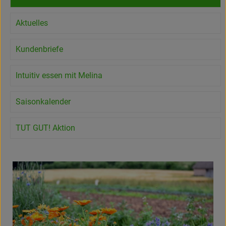
Frisches
Aktuelles
Angebote
Kundenbriefe
Haltbares
Intuitiv essen mit Melina
Getränke
Saisonkalender
Naturkosmetik
Drogerie
TUT GUT! Aktion
Gratis Ökokiste im Wert von 25 Euro
Veranstaltungen
Kundenbrief