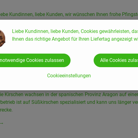
iebe Kundinnen, liebe Kunden, wir wünschen Ihnen frohe Pfingst
 →
Liebe Kundinnen, liebe Kunden, Cookies gewährleisten, da
Ihnen das richtige Angebot für Ihren Liefertag angezeigt wi
 notwendige Cookies zulassen
Alle Cookies zul
n von José Felix aus Spanien
Cookieeinstellungen
ie Kirschen wachsen in der spanischen Provinz Aragon auf einer
betrieb ist auf Süßkirschen spezialisiert und kann uns länger 
trecke.
 →