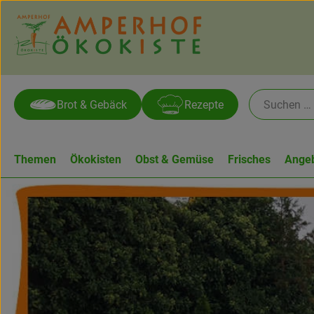
Brot & Gebäck
Rezepte
Themen
Ökokisten
Obst & Gemüse
Frisches
Ange