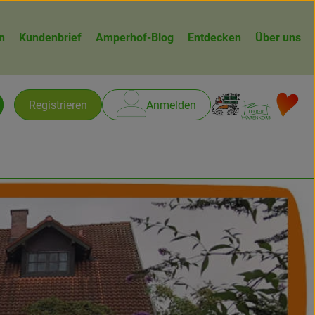
n
Kundenbrief
Amperhof-Blog
Entdecken
Über uns
Warenk
L
Registrieren
Anmelden
chen