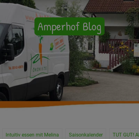
Amperhof Blog
Intuitiv essen mit Melina
Saisonkalender
TUT GUT! A