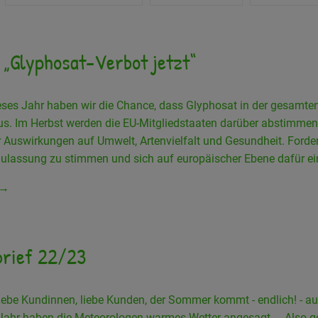
n „Glyphosat-Verbot jetzt“
eses Jahr haben wir die Chance, dass Glyphosat in der gesamten
. Im Herbst werden die EU-Mitgliedstaaten darüber abstimmen, 
 Auswirkungen auf Umwelt, Artenvielfalt und Gesundheit. Forder
Zulassung zu stimmen und sich auf europäischer Ebene dafür e
 →
rief 22/23
iebe Kundinnen, liebe Kunden, der Sommer kommt - endlich! - a
 Jahr haben die Meteorologen warmes Wetter angesagt ... Also 