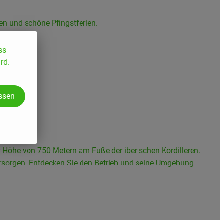
en und schöne Pfingstferien.
ss
rd.
assen
 Höhe von 750 Metern am Fuße der iberischen Kordilleren.
versorgen. Entdecken Sie den Betrieb und seine Umgebung