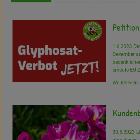
Petitio
1.6.2023
Di
Dezember aus
bedenklicher
erneute EU-
Weiterlesen
Kundenb
30.5.2023
L
aber dieses