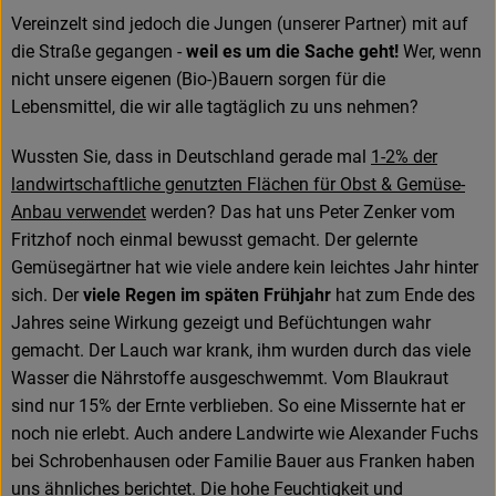
Amperhof-Blog
Vereinzelt sind jedoch die Jungen (unserer Partner) mit auf
die Straße gegangen -
weil es um die Sache geht!
Wer, wenn
Entdecken
nicht unsere eigenen (Bio-)Bauern sorgen für die
Über uns
Lebensmittel, die wir alle tagtäglich zu uns nehmen?
Wussten Sie, dass in Deutschland gerade mal
1-2% der
landwirtschaftliche genutzten Flächen für Obst & Gemüse-
Anbau verwendet
werden? Das hat uns Peter Zenker vom
Fritzhof noch einmal bewusst gemacht. Der gelernte
Gemüsegärtner hat wie viele andere kein leichtes Jahr hinter
sich. Der
viele Regen im späten Frühjahr
hat zum Ende des
Jahres seine Wirkung gezeigt und Befüchtungen wahr
gemacht. Der Lauch war krank, ihm wurden durch das viele
Wasser die Nährstoffe ausgeschwemmt. Vom Blaukraut
sind nur 15% der Ernte verblieben. So eine Missernte hat er
noch nie erlebt. Auch andere Landwirte wie Alexander Fuchs
bei Schrobenhausen oder Familie Bauer aus Franken haben
uns ähnliches berichtet. Die hohe Feuchtigkeit und