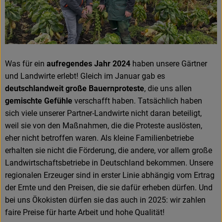
Frisches
Angebote
Haltbares
Was für ein
aufregendes Jahr 2024
haben unsere Gärtner
und Landwirte erlebt! Gleich im Januar gab es
Getränke
deutschlandweit große Bauernproteste
, die uns allen
gemischte Gefühle
verschafft haben. Tatsächlich haben
Naturkosmetik
sich viele unserer Partner-Landwirte nicht daran beteiligt,
Drogerie
weil sie von den Maßnahmen, die die Proteste auslösten,
eher nicht betroffen waren. Als kleine Familienbetriebe
erhalten sie nicht die Förderung, die andere, vor allem große
Gratis Ökokiste im Wert von 25 Euro
Landwirtschaftsbetriebe in Deutschland bekommen. Unsere
regionalen Erzeuger sind in erster Linie abhängig vom Ertrag
Veranstaltungen
der Ernte und den Preisen, die sie dafür erheben dürfen. Und
bei uns Ökokisten dürfen sie das auch in 2025: wir zahlen
Kundenbrief
faire Preise für harte Arbeit und hohe Qualität!