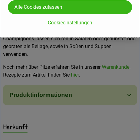
an Eiweiß, den Vitaminen der B-Gruppe und an
Alle Cookies zulassen
Mineralstoffen. Champignons stärken das Wachstum,
fördern die Durchblutung und wirken der Volkskrankheit
Cookieeinstellungen
"Stress" entgegen.
Champignons lassen sich roh in Salaten oder gedünstet oder
gebraten als Beilage, sowie in Soßen und Suppen
verwenden.
Noch mehr über Pilze erfahren Sie in unserer
Warenkunde
.
Rezepte zum Artikel finden Sie
hier
.
Produktinformationen
Herkunft