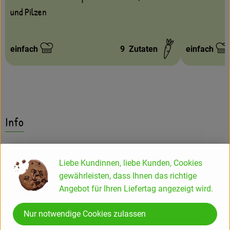
und Pilzen
einfach
9
Zutaten
einfach
Schwierigkeit:
Schwierigke
Info
Der Champignon ist ein mittelgroßer Lamellenpilz . Von
weiß, cremefarben, gelblich über hellbraun bis sattbraun sind
Liebe Kundinnen, liebe Kunden, Cookies
die Farbvariationen vielfältig. Je dunkler die Färbung des
gewährleisten, dass Ihnen das richtige
Pilzes, desto aromatischer ist sein Geschmack.
Angebot für Ihren Liefertag angezeigt wird.
Nur notwendige Cookies zulassen
Champignons sind ausgesprochen kalorienarm, aber reich