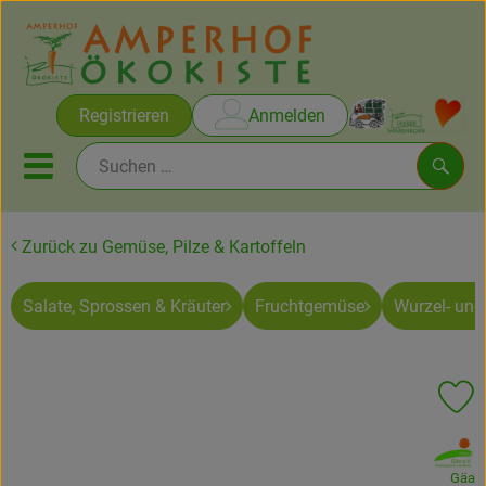
Warenko
Registrieren
Anmelden
Link
Mobiles Menu öffnen oder sc
Such
Zurück zu Gemüse, Pilze & Kartoffeln
Brot & Gebäck
Salate, Sprossen & Kräuter
Fruchtgemüse
Wurzel- un
Rezepte
Themen
Pr
Ökokisten
, Verband:
Obst & Gemüse
Gäa