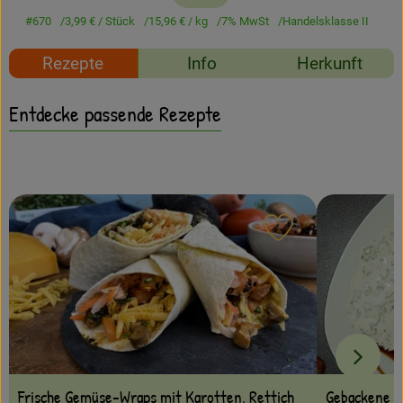
Amperhof-Blog
#670
3,99 €
/ Stück
15,96 €
/ kg
7% MwSt
Handelsklasse II
Entdecken
Rezepte
Info
Herkunft
Über uns
Entdecke passende Rezepte
Rezept zu Favour
Frische Gemüse-Wraps mit Karotten, Rettich
Gebackene S