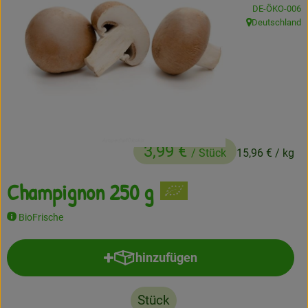
, Kontrollstelle
DE-ÖKO-006
Frisches
Deutschland
, Herkunft:
Angebote
Haltbares
Getränke
Naturkosmetik
3,99 €
/ Stück
15,96 €
/ kg
Drogerie
Champignon 250 g
BioFrische
Gratis Ökokiste im Wert von 25 Euro
Veranstaltungen
hinzufügen
Produkt zum Warenkorb hinzufü
Kundenbrief
Stück