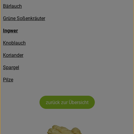
Bärlauch
Frisches
Grüne Soßenkräuter
Angebote
Ingwer
Haltbares
Knoblauch
Getränke
Koriander
Naturkosmetik
Spargel
Drogerie
Pilze
Gratis Ökokiste im Wert von 25 Euro
zurück zur Übersicht
Veranstaltungen
Kundenbrief