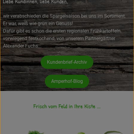
Liebe Kundinnen, liebe Kunden,
Frisches
wir verabschieden die Spargelsaison bei uns im Sortiment.
Angebote
Er war, weiß wie grün ein Genuss!
Dafür gibt es schon die ersten regionalen Frühkartoffeln,
Haltbares
vorwiegend festkochend, von unserem Partnergärtner
Alexander Fuchs...
Getränke
Naturkosmetik
Kundenbrief-Archiv
Drogerie
Amperhof-Blog
Gratis Ökokiste im Wert von 25 Euro
Frisch vom Feld in Ihre Kiste ...
Veranstaltungen
Kundenbrief