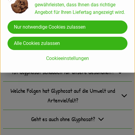
gewährleisten, dass Ihnen das richtige
Umweltinstitut München e. V.
,
Angebot für Ihren Liefertag angezeigt wird.
Slow Food Deutschland e. V.
und
Ekō
Nur notwendige Cookies zulassen
Hintergrundinformationen zu Glyphosat und
Alle Cookies zulassen
die aktuelle Situation
Cookieeinstellungen
Ist Glyphosat schädlich für unsere Gesundheit?
Welche Folgen hat Glyphosat auf die Umwelt und
Artenvielfalt?
Geht es auch ohne Glyphosat?