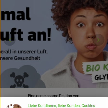
}
Eine gemeinsame Petition von:
Bündnis für eine enkeltaugliche Landwirtschaft e. V.
,
Liebe Kundinnen, liebe Kunden, Cookies
Greenpeace e. V.
,