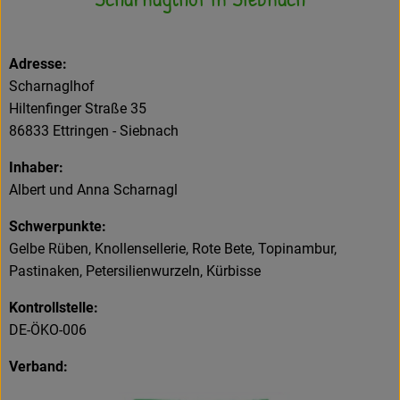
Frisches
Adresse:
Angebote
Scharnaglhof
Haltbares
Hiltenfinger Straße 35
86833 Ettringen - Siebnach
Getränke
Inhaber:
Naturkosmetik
Albert und Anna Scharnagl
Drogerie
Schwerpunkte:
Gelbe Rüben, Knollensellerie, Rote Bete, Topinambur,
Pastinaken, Petersilienwurzeln, Kürbisse
Gratis Ökokiste im Wert von 25 Euro
Kontrollstelle:
Veranstaltungen
DE-ÖKO-006
Kundenbrief
Verband: