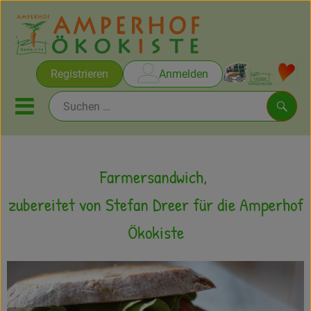
Warenko
Registrieren
Anmelden
Link
Mobiles Menu öffnen oder sc
Such
Brot & Gebäck
Farmersandwich,
Rezepte
zubereitet von Stefan Dreer für die Amperhof
Ökokiste
Themen
Ökokisten
Obst & Gemüse