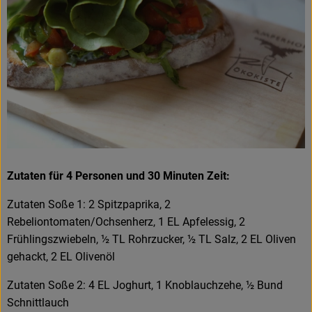
Frisches
Angebote
Haltbares
Getränke
Naturkosmetik
Drogerie
Zutaten für 4 Personen und 30 Minuten Zeit:
Zutaten Soße 1: 2 Spitzpaprika, 2
Rebeliontomaten/Ochsenherz, 1 EL Apfelessig, 2
Gratis Ökokiste im Wert von 25 Euro
Frühlingszwiebeln, ½ TL Rohrzucker, ½ TL Salz, 2 EL Oliven
Veranstaltungen
gehackt, 2 EL Olivenöl
Kundenbrief
Zutaten Soße 2: 4 EL Joghurt, 1 Knoblauchzehe, ½ Bund
Schnittlauch