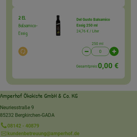
2 EL
Del Gusto Balsamico
Balsamico-
Essig 250 ml
24,76 € /
Liter
Essig
250 ml
Auswahl ändern
Artikelanzahl verringer
Artikelanz
0,00 €
Gesamtpreis:
Amperhof Ökokiste GmbH & Co. KG
Neuriesstraße 9
85232 Bergkirchen-GADA
08142 - 40879
kundenbetreuung@amperhof.de