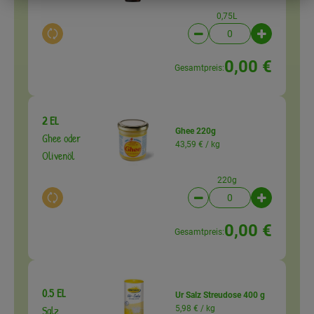
0,75L
Auswahl ändern
Artikelanzahl verringer
Artikelanz
0,00 €
Gesamtpreis:
2 EL
Ghee 220g
Ghee oder
43,59 € /
kg
Olivenöl
220g
Auswahl ändern
Artikelanzahl verringer
Artikelanz
0,00 €
Gesamtpreis:
0.5 EL
Ur Salz Streudose 400 g
Salz
5,98 € /
kg