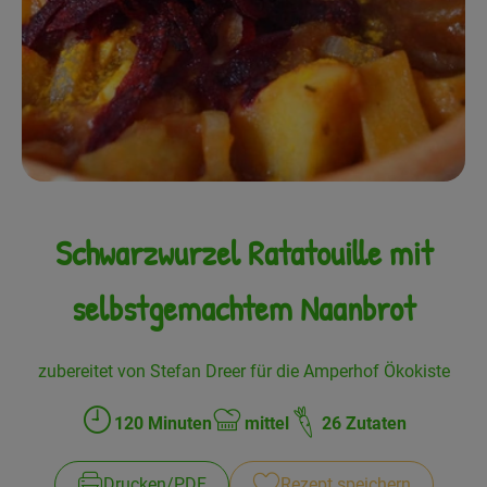
Frisches
Angebote
Haltbares
Getränke
Naturkosmetik
Schwarzwurzel Ratatouille mit
Drogerie
selbstgemachtem Naanbrot
Gratis Ökokiste im Wert von 25 Euro
zubereitet von Stefan Dreer für die Amperhof Ökokiste
Veranstaltungen
120 Minuten
mittel
26 Zutaten
Zubreitungszeit:
Schwierigkeit:
Kundenbrief
Drucken​/​PDF
Rezept speichern