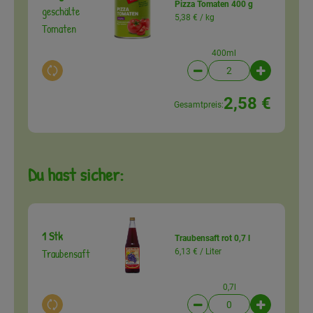
Pizza Tomaten 400 g
geschälte
5,38 € /
kg
Tomaten
400ml
Auswahl ändern
Artikelanzahl verringer
Artikelanz
2,58 €
Gesamtpreis:
Du hast sicher:
1 Stk
Traubensaft rot 0,7 l
Traubensaft
6,13 € /
Liter
0,7l
Auswahl ändern
Artikelanzahl verringer
Artikelanz