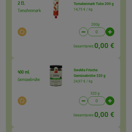
2 EL
Tomatenmark Tube 200 g
Tomatenmark
14,75 € /
kg
200g
Auswahl ändern
Artikelanzahl verringer
Artikelanz
0,00 €
Gesamtpreis:
SweMa Frische
400 ml
Gemüsebrühe 320 g
Gemüsebrühe
24,97 € /
kg
320 g
Auswahl ändern
Artikelanzahl verringer
Artikelanz
0,00 €
Gesamtpreis: