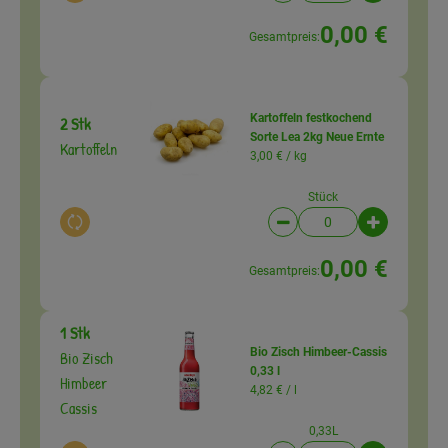
0,00 €
Gesamtpreis:
Kartoffeln festkochend
2 Stk
Sorte Lea 2kg Neue Ernte
Kartoffeln
3,00 € /
kg
Stück
Auswahl ändern
Artikelanzahl verringer
Artikelanz
0,00 €
Gesamtpreis:
1 Stk
Bio Zisch Himbeer-Cassis
Bio Zisch
0,33 l
Himbeer
4,82 € /
l
Cassis
0,33L