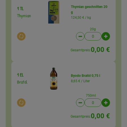
Thymian geschnitten 20
1 TL
g
Thymian
124,50 € /
kg
20g
Auswahl ändern
Artikelanzahl verringer
Artikelanz
0,00 €
Gesamtpreis:
1 EL
Byodo Bratöl 0,75 l
Bratöl
8,65 € /
Liter
750ml
Auswahl ändern
Artikelanzahl verringer
Artikelanz
0,00 €
Gesamtpreis: