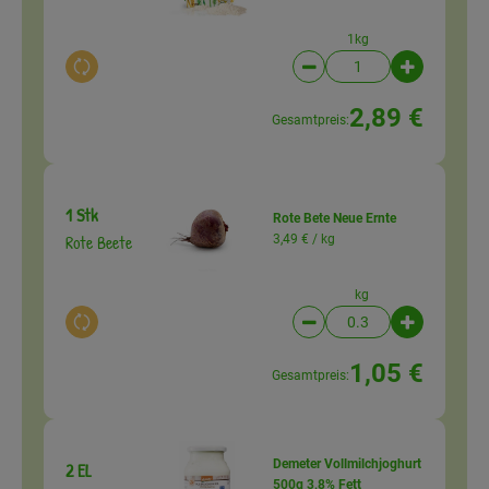
1kg
Auswahl ändern
Artikelanzahl verringer
Artikelanz
2,89 €
Gesamtpreis:
1 Stk
Rote Bete Neue Ernte
Rote Beete
3,49 € /
kg
kg
Auswahl ändern
Artikelanzahl verringer
Artikelanz
1,05 €
Gesamtpreis:
Demeter Vollmilchjoghurt
2 EL
500g 3,8% Fett