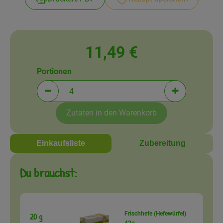
Amperhof-Blog
Entdecken
Über uns
11,49 €
Portionen
Portionen verringern (aktuell 4 Portionen ausgewä
Portionen erh
Zutaten in den Warenkorb
Einkaufsliste
Zubereitung
Du brauchst:
Frischhefe (Hefewürfel)
20 g
42g