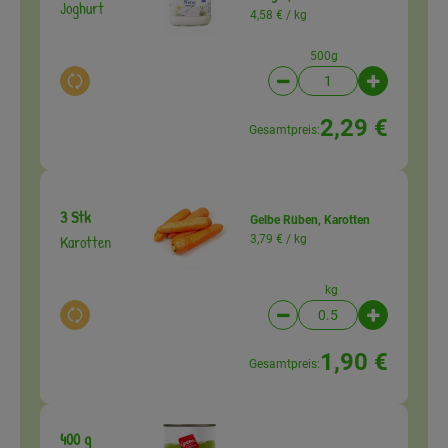
Joghurt
4,58 € /
kg
500g
Auswahl ändern
Artikelanzahl verringer
Artikelanz
2,29 €
Gesamtpreis:
3 Stk
Gelbe Rüben, Karotten
Karotten
3,79 € /
kg
kg
Auswahl ändern
Artikelanzahl verringer
Artikelanz
1,90 €
Gesamtpreis:
400 g