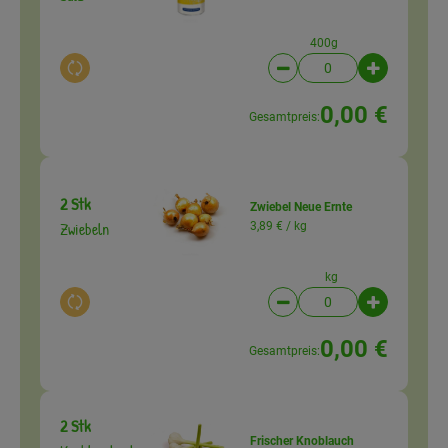
400g
Auswahl ändern
Artikelanzahl verringer
Artikelanz
0,00 €
Gesamtpreis:
2 Stk
Zwiebel Neue Ernte
Zwiebeln
3,89 € /
kg
kg
Auswahl ändern
Artikelanzahl verringer
Artikelanz
0,00 €
Gesamtpreis:
2 Stk
Frischer Knoblauch