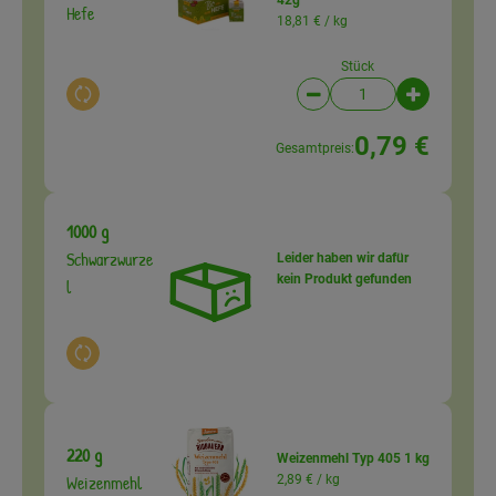
Hefe
18,81 € /
kg
Stück
Auswahl ändern
Artikelanzahl verringer
Artikelanz
0,79 €
Gesamtpreis:
1000 g
Schwarzwurze
Leider haben wir dafür
kein Produkt gefunden
l
Auswahl ändern
220 g
Weizenmehl Typ 405 1 kg
Weizenmehl
2,89 € /
kg