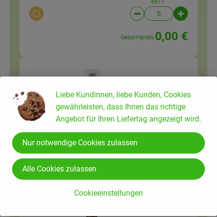
6x1 l
Auswahl ändern
Artikelanzahl verringer
Artikelanz
0,00 €
Gesamtpreis:
1 EL
Rohrohrzucker 1 kg
Zucker
3,39 € /
kg
Liebe Kundinnen, liebe Kunden, Cookies
gewährleisten, dass Ihnen das richtige
1kg
Angebot für Ihren Liefertag angezeigt wird.
Auswahl ändern
Artikelanzahl verringer
Artikelanz
Nur notwendige Cookies zulassen
0,00 €
Gesamtpreis:
Alle Cookies zulassen
Apfelessig naturtrüb 0,75
2 EL
Cookieeinstellungen
l
Essig
5,32 € /
Liter