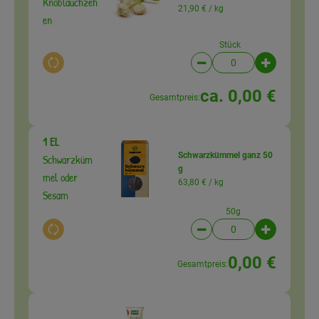
Knoblauchzeh
21,90 € /
kg
en
Stück
Auswahl ändern
Artikelanzahl verringer
Artikelanz
ca. 0,00 €
Gesamtpreis:
1 EL
Schwarzkümmel ganz 50
Schwarzküm
g
mel oder
63,80 € /
kg
Sesam
50g
Auswahl ändern
Artikelanzahl verringer
Artikelanz
0,00 €
Gesamtpreis: