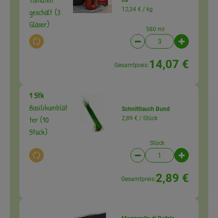
12,34 € /
kg
geschält (3
Gläser)
580 ml
Auswahl ändern
Artikelanzahl verringer
Artikelanz
14,07 €
Gesamtpreis:
1 Stk
Basilikumblät
Schnittlauch Bund
ter (10
2,89 € /
Stück
Stück)
Stück
Auswahl ändern
Artikelanzahl verringer
Artikelanz
2,89 €
Gesamtpreis: