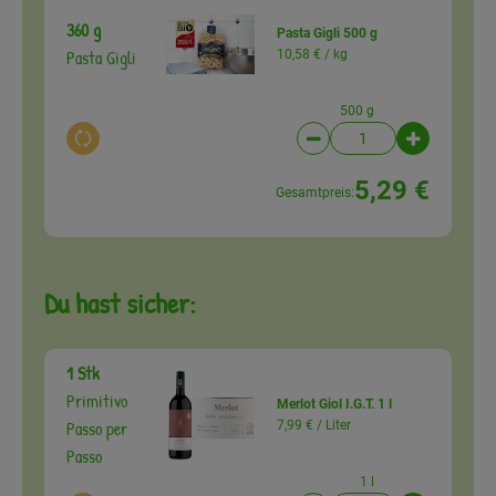
360 g
Pasta Gigli 500 g
Pasta Gigli
10,58 € /
kg
500 g
Auswahl ändern
Artikelanzahl verringer
Artikelanz
5,29 €
Gesamtpreis:
Du hast sicher:
1 Stk
Primitivo
Merlot Giol I.G.T. 1 l
Passo per
7,99 € /
Liter
Passo
1 l