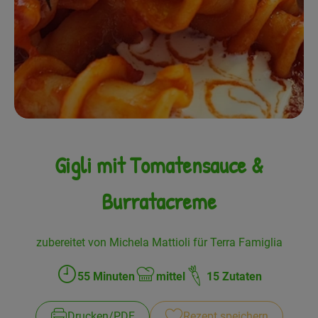
Frisches
Angebote
Haltbares
Getränke
Naturkosmetik
Gigli mit Tomatensauce &
Drogerie
Burratacreme
Gratis Ökokiste im Wert von 25 Euro
zubereitet von Michela Mattioli für Terra Famiglia
Veranstaltungen
55 Minuten
mittel
15 Zutaten
Zubreitungszeit:
Schwierigkeit:
Kundenbrief
Drucken​/​PDF
Rezept speichern