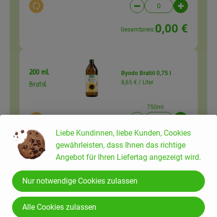
Auswahl ändern
Artikelanzahl verringer
Artikelanz
0,00 €
Gesamtpreis:
200 ml
Byodo Bratöl 0,75 l
Bratöl
8,65 € /
Liter
750ml
Auswahl ändern
Artikelanzahl verringer
Artikelanz
Liebe Kundinnen, liebe Kunden, Cookies
0,00 €
Gesamtpreis:
gewährleisten, dass Ihnen das richtige
Angebot für Ihren Liefertag angezeigt wird.
Nur notwendige Cookies zulassen
Olivenöl Coriolanum 0,75
1 EL
l
Olivenöl
30,53 € /
Liter
Alle Cookies zulassen