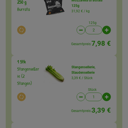
Mozzarella di Bufala
250 g
125g
Burrata
31,92 € /
kg
125g
Auswahl ändern
Artikelanzahl verringer
Artikelanz
7,98 €
Gesamtpreis:
1 Stk
Stangensellerie,
Stangenseller
Staudensellerie
ie (2
3,39 € /
Stück
Stangen)
Stück
Auswahl ändern
Artikelanzahl verringer
Artikelanz
3,39 €
Gesamtpreis: