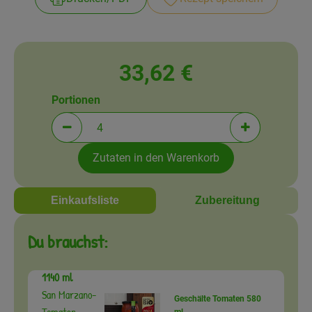
Amperhof-Blog
Entdecken
Über uns
33,62 €
Portionen
Portionen verringern (aktuell 4 Portionen ausgewä
Portionen erh
Zutaten in den Warenkorb
Einkaufsliste
Zubereitung
Du brauchst:
1140 ml
San Marzano-
Geschälte Tomaten 580
Tomaten
ml