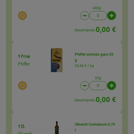
400g
Auswahl ändern
Artikelanzahl verringer
Artikelanz
0,00 €
Gesamtpreis:
Pfeffer schwarz ganz 55
1 Prise
g
Pfeffer
63,46 € /
kg
55g
Auswahl ändern
Artikelanzahl verringer
Artikelanz
0,00 €
Gesamtpreis:
Olivenöl Coriolanum 0,75
1 EL
l
Olivenöl