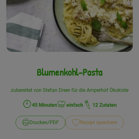
Frisches
Angebote
Haltbares
Getränke
Naturkosmetik
Blumenkohl-Pasta
Drogerie
zubereitet von Stefan Dreer für die Amperhof Ökokiste
Gratis Ökokiste im Wert von 25 Euro
45 Minuten
einfach
12 Zutaten
Zubreitungszeit:
Schwierigkeit:
Veranstaltungen
Drucken​/​PDF
Rezept speichern
Kundenbrief