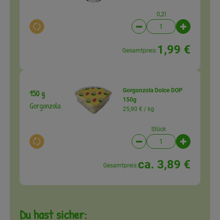
0,2l
Auswahl ändern
Artikelanzahl verringer
Artikelanz
1,99 €
Gesamtpreis:
Gorgonzola Dolce DOP
150 g
150g
Gorgonzola
25,90 € /
kg
Stück
Auswahl ändern
Artikelanzahl verringer
Artikelanz
ca. 3,89 €
Gesamtpreis:
Du hast sicher: