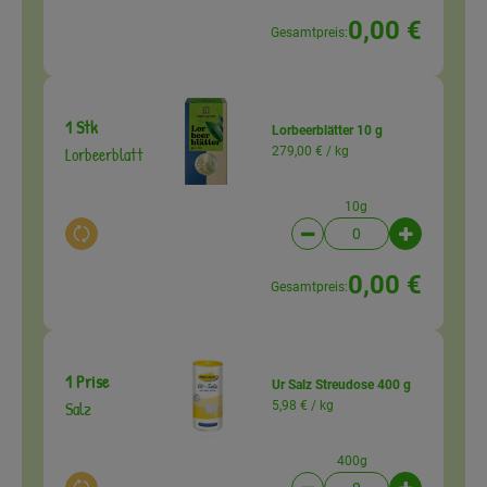
0,00 €
Gesamtpreis:
1 Stk
Lorbeerblätter 10 g
Lorbeerblatt
279,00 € /
kg
10g
Auswahl ändern
Artikelanzahl verringer
Artikelanz
0,00 €
Gesamtpreis:
1 Prise
Ur Salz Streudose 400 g
Salz
5,98 € /
kg
400g