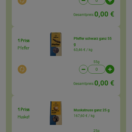
Auswahl ändern
Artikelanzahl verringer
Artikelanz
0,00 €
Gesamtpreis:
Pfeffer schwarz ganz 55
1 Prise
g
Pfeffer
63,46 € /
kg
55g
Auswahl ändern
Artikelanzahl verringer
Artikelanz
0,00 €
Gesamtpreis:
1 Prise
Muskatnuss ganz 25 g
Muskat
167,60 € /
kg
25g