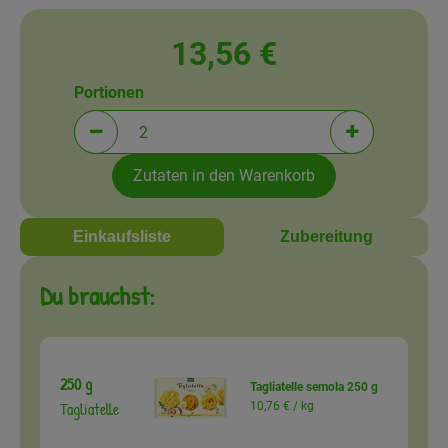
Amperhof-Blog
13,56 €
Entdecken
Portionen
Über uns
Portionen verringern (aktuell 2 Portionen ausgewä
Portionen erh
Zutaten in den Warenkorb
Einkaufsliste
Zubereitung
Du brauchst:
250 g
Tagliatelle semola 250 g
Tagliatelle
10,76 € /
kg