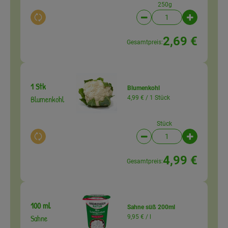
250g
Auswahl ändern
Artikelanzahl verringer
Artikelanz
2,69 €
Gesamtpreis:
1 Stk
Blumenkohl
Blumenkohl
4,99 € /
1 Stück
Stück
Auswahl ändern
Artikelanzahl verringer
Artikelanz
4,99 €
Gesamtpreis:
100 ml
Sahne süß 200ml
Sahne
9,95 € /
l