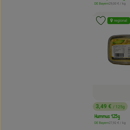
, Referenzpreis
DE Bayern
29,00 €
/ kg
, Herkunft:
regional
Produkt zu 
3,49 €
/ 125g
, Preis:
Hummus 125g
, Referenzpreis
DE Bayern
27,92 €
/ kg
, Herkunft: