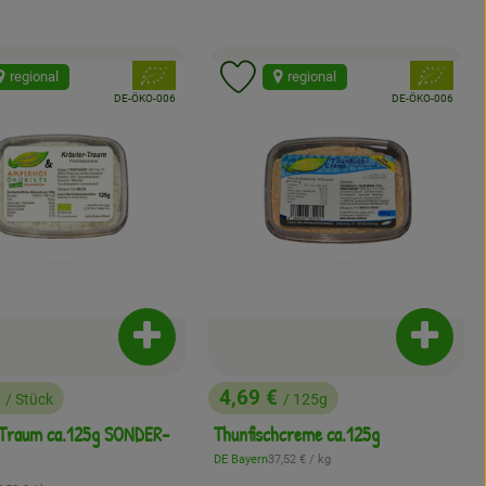
, Verband:
, Verband:
regional
regional
odukt zu Favouriten hinzufügen
Produkt zu Favouriten hinzuf
, Kontrollstelle:
, Kontrollstelle:
DE-ÖKO-006
DE-ÖKO-006
enkorb hinzufügen
Produkt zum Warenkorb hinzufügen
Produkt
€
4,69 €
/ Stück
/ 125g
:
, Preis:
-Traum ca.125g SONDER-
Thunfischcreme ca.125g
, Referenzpreis:
DE Bayern
37,52 €
/ kg
, Herkunft: