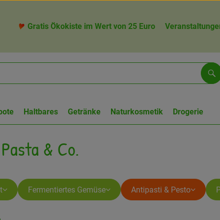
Gratis Ökokiste im Wert von 25 Euro
Veranstaltunge
Su
bote
Haltbares
Getränke
Naturkosmetik
Drogerie
 Pasta & Co.
t
Fermentiertes Gemüse
Antipasti & Pesto
P