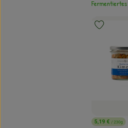
Fermentierte
Produkt zu 
5,19 €
/ 230g
, Preis: