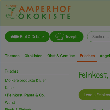
Brot & Gebäck
Rezepte
Themen
Ökokisten
Obst & Gemüse
Frisches
Ange
Frisches
Feinkost,
Molkereiprodukte & Eier
Käse
Lena´s Feinkos
Feinkost, Pasta & Co.
Wurst
Fisch & Fleisch