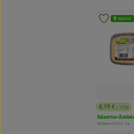
regional
Produkt zu 
4,19 €
/ 125g
, Preis:
Balsamico-Zwiebel
, Referenzpreis
DE Bayern
33,52 €
/ kg
, Herkunft: