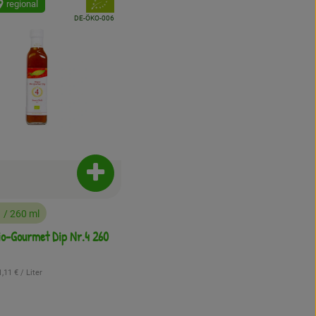
, Verband:
regional
odukt zu Favouriten hinzufügen
, Kontrollstelle:
DE-ÖKO-006
enkorb hinzufügen
Produkt zum Warenkorb hinzufügen
€
/ 260 ml
:
o-Gourmet Dip Nr.4 260
Referenzpreis:
1,11 €
/ Liter