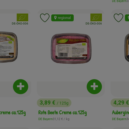
, 
DE Bayern
3
, Herkunft:
, Verband:
, Verband:
regional
Favouriten hinzufügen
Produkt zu Favouriten hinzufügen
Pr
, Kontrollstelle:
, Kontrollstelle:
DE-ÖKO-006
DE-ÖKO-006
Produkt zum Warenkorb hinzufügen
Produkt zum War
3,89 €
4,29 
/ 125g
, Preis:
, Preis
creme ca.125g
Rote Beete Creme ca.125g
Aubergin
:
, Referenzpreis:
, 
DE Bayern
31,12 €
/ kg
DE Bayern
3
, Herkunft:
, Herkunft: