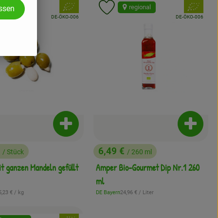
, Verband:
, Verband:
regional
regional
assen
odukt zu Favouriten hinzufügen
Produkt zu Favouriten hinzuf
, Kontrollstelle:
, Kontrollstelle:
DE-ÖKO-006
DE-ÖKO-006
enkorb hinzufügen
Produkt zum Warenkorb hinzufügen
Produkt
€
6,49 €
/ Stück
/ 260 ml
:
, Preis:
it ganzen Mandeln gefüllt
Amper Bio-Gourmet Dip Nr.1 260
ml
Referenzpreis:
, Referenzpreis:
5,23 €
/ kg
DE Bayern
24,96 €
/ Liter
, Herkunft: