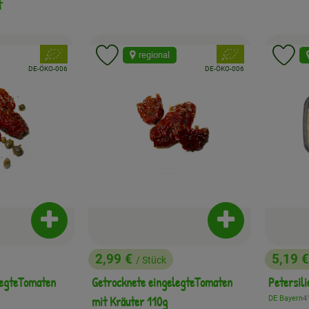
t
, Verband:
, Verband:
regional
Favouriten hinzufügen
Produkt zu Favouriten hinzufügen
Pr
, Kontrollstelle:
, Kontrollstelle:
DE-ÖKO-006
DE-ÖKO-006
Produkt zum Warenkorb hinzufügen
Produkt zum War
2,99 €
5,19 
/ Stück
, Preis:
, Preis
legteTomaten
Getrocknete eingelegteTomaten
Petersil
, 
mit Kräuter 110g
DE Bayern
4
, Herkunft: