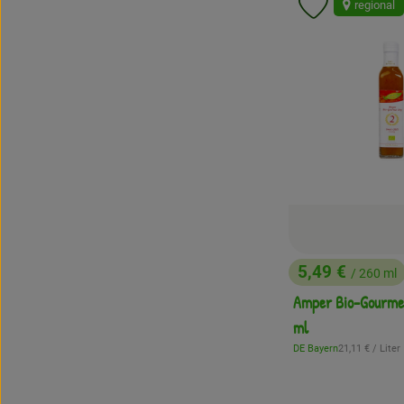
regional
Produkt zu 
5,49 €
/ 260 ml
, Preis:
Amper Bio-Gourmet
ml
, Referenzpreis
DE Bayern
21,11 €
/ Liter
, Herkunft: