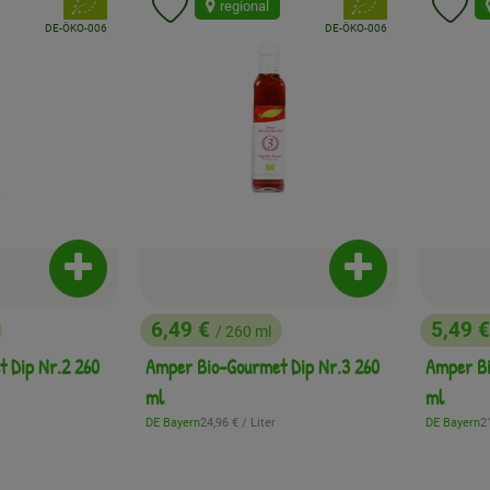
, Verband:
, Verband:
regional
Favouriten hinzufügen
Produkt zu Favouriten hinzufügen
Pr
, Kontrollstelle:
, Kontrollstelle:
DE-ÖKO-006
DE-ÖKO-006
Produkt zum Warenkorb hinzufügen
Produkt zum War
6,49 €
5,49 
/ 260 ml
, Preis:
, Preis
 Dip Nr.2 260
Amper Bio-Gourmet Dip Nr.3 260
Amper Bi
ml
ml
:
, Referenzpreis:
, 
DE Bayern
24,96 €
/ Liter
DE Bayern
2
, Herkunft:
, Herkunft: