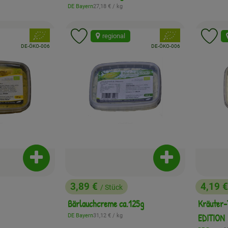
:
, Referenzpreis:
DE Bayern
27,18 €
/ kg
, Herkunft:
, Verband:
, Verband:
regional
Favouriten hinzufügen
Produkt zu Favouriten hinzufügen
Pr
, Kontrollstelle:
, Kontrollstelle:
DE-ÖKO-006
DE-ÖKO-006
Produkt zum Warenkorb hinzufügen
Produkt zum War
3,89 €
4,19 
/ Stück
, Preis:
, Preis
Bärlauchcreme ca.125g
Kräuter
:
, Referenzpreis:
DE Bayern
31,12 €
/ kg
EDITION
, Herkunft: