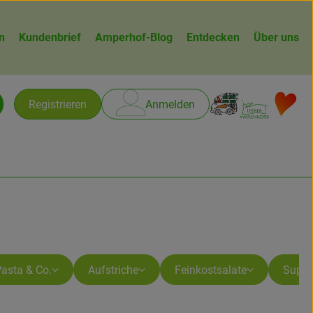
n
Kundenbrief
Amperhof-Blog
Entdecken
Über uns
Warenk
L
Registrieren
Anmelden
chen
asta & Co.
Aufstriche
Feinkostsalate
Supp