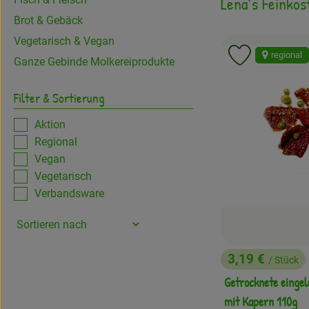
Lena´s Feinkos
Brot & Gebäck
Vegetarisch & Vegan
regional
Produkt zu 
Ganze Gebinde Molkereiprodukte
Filter & Sortierung
Aktion
Regional
Vegan
Vegetarisch
Verbandsware
3,19 €
/ Stück
, Preis:
Getrocknete einge
mit Kapern 110g