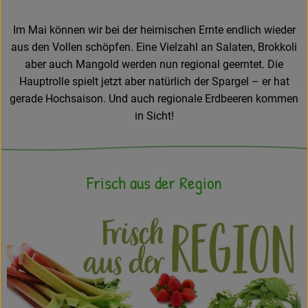
Frisches
Im Mai können wir bei der heimischen Ernte endlich wieder
aus den Vollen schöpfen. Eine Vielzahl an Salaten, Brokkoli
Angebote
aber auch Mangold werden nun regional geerntet. Die
Haltbares
Hauptrolle spielt jetzt aber natürlich der Spargel – er hat
gerade Hochsaison. Und auch regionale Erdbeeren kommen
Getränke
in Sicht!
Naturkosmetik
Drogerie
Frisch aus der Region
Gratis Ökokiste im Wert von 25 Euro
Veranstaltungen
Kundenbrief