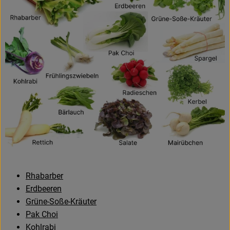
Amperhof-Blog
Entdecken
Über uns
Rhabarber
Erdbeeren
Grüne-Soße-Kräuter
Pak Choi
Kohlrabi