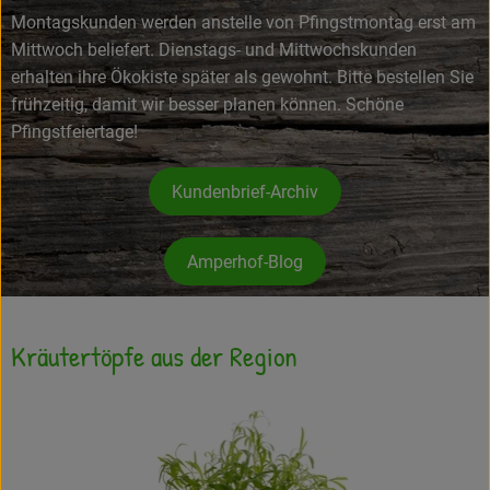
Montagskunden werden anstelle von Pfingstmontag erst am
Frisches
Mittwoch beliefert. Dienstags- und Mittwochskunden
erhalten ihre Ökokiste später als gewohnt. Bitte bestellen Sie
Angebote
frühzeitig, damit wir besser planen können. Schöne
Haltbares
Pfingstfeiertage!
Getränke
Kundenbrief-Archiv
Naturkosmetik
Amperhof-Blog
Drogerie
Kräutertöpfe aus der Region
Gratis Ökokiste im Wert von 25 Euro
Veranstaltungen
Kundenbrief