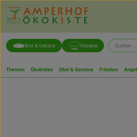
Brot & Gebäck
Rezepte
Themen
Ökokisten
Obst & Gemüse
Frisches
Ange