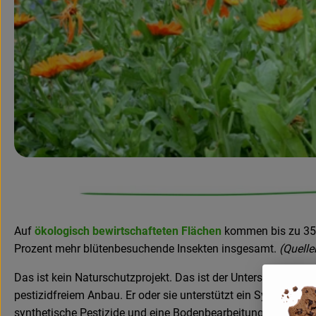
Auf
ökologisch bewirtschafteten Flächen
kommen bis zu 35 P
Prozent mehr blütenbesuchende Insekten insgesamt.
(Quelle
Das ist kein Naturschutzprojekt. Das ist der Unterschied zwi
pestizidfreiem Anbau. Er oder sie unterstützt ein System, da
synthetische Pestizide und eine Bodenbearbeitung, die das Bo