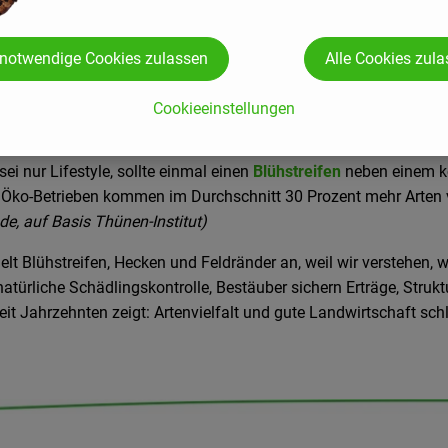
 notwendige Cookies zulassen
Alle Cookies zul
Cookieeinstellungen
sei nur Lifestyle, sollte einmal einen
Blühstreifen
neben einem ko
 Öko-Betrieben kommen im Durchschnitt 30 Prozent mehr Arten 
e, auf Basis Thünen-Institut)
ielt Blühstreifen, Hecken und Feldränder an, weil wir verstehen,
türliche Schädlingskontrolle, Bestäuber sichern Erträge, Strukt
eit Jahrzehnten zeigt: Artenvielfalt und gute Landwirtschaft schl