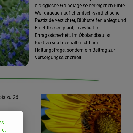
biologische Grundlage seiner eigenen Ernte.
Wer dagegen auf chemisch-synthetische
Pestizide verzichtet, Blühstreifen anlegt und
Fruchtfolgen plant, investiert in
Ertragssicherheit. Im Ökolandbau ist
Biodiversität deshalb nicht nur
Haltungsfrage, sondern ein Beitrag zur
Versorgungssicherheit.
bis zu 26
rodukt aus
ss
f chemisch-
rd.