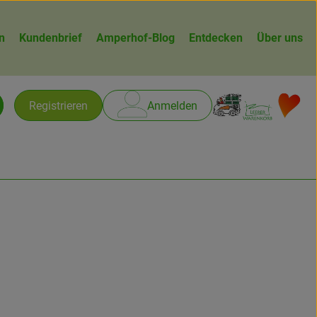
n
Kundenbrief
Amperhof-Blog
Entdecken
Über uns
Warenk
L
Registrieren
Anmelden
chen