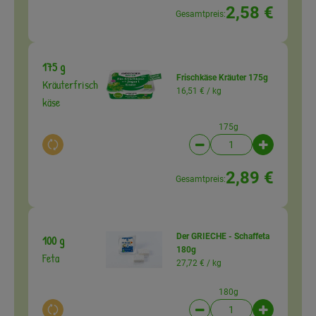
2,58 €
Gesamtpreis:
175 g
Frischkäse Kräuter 175g
Kräuterfrisch
16,51 € /
kg
käse
175g
Auswahl ändern
Artikelanzahl verringer
Artikelanz
2,89 €
Gesamtpreis:
Der GRIECHE - Schaffeta
100 g
180g
Feta
27,72 € /
kg
180g
Auswahl ändern
Artikelanzahl verringer
Artikelanz