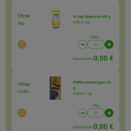
1 Prise
Ur Salz Streudose 400 g
Salz
5,98 € /
kg
400g
Auswahl ändern
Artikelanzahl verringer
Artikelanz
0,00 €
Gesamtpreis:
Pfeffer schwarz ganz 55
1 Prise
g
Pfeffer
63,46 € /
kg
55g
Auswahl ändern
Artikelanzahl verringer
Artikelanz
0,00 €
Gesamtpreis: