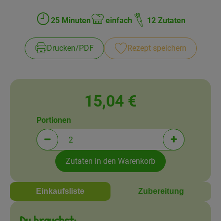
Amperhof-Blog
25 Minuten
einfach
12 Zutaten
Entdecken
Zubreitungszeit:
Schwierigkeit:
Über uns
Drucken​/​PDF
Rezept speichern
15,04 €
Portionen
Portionen verringern (aktuell 2 Portionen ausgewä
Portionen erh
Zutaten in den Warenkorb
Einkaufsliste
Zubereitung
Du brauchst: