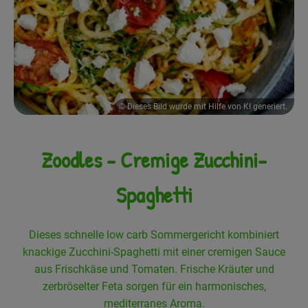
Frisches
Angebote
Haltbares
© Dieses Bild wurde mit Hilfe von KI generiert.
Getränke
Naturkosmetik
Zoodles - Cremige Zucchini-
Drogerie
Spaghetti
Gratis Ökokiste im Wert von 25 Euro
Dieses schnelle low carb Sommergericht kombiniert
Veranstaltungen
knackige Zucchini-Spaghetti mit einer cremigen Sauce
aus Frischkäse und Tomaten. Frische Kräuter und
Kundenbrief
zerbröselter Feta sorgen für ein harmonisches,
mediterranes Aroma.