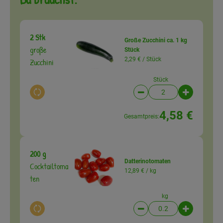
2 Stk
Große Zucchini ca. 1 kg
große
Stück
2,29 € /
Stück
Zucchini
Stück
Auswahl ändern
Artikelanzahl verringer
Artikelanz
4,58 €
Gesamtpreis:
200 g
Datterinotomaten
Cocktailtoma
12,89 € /
kg
ten
kg
Auswahl ändern
Artikelanzahl verringer
Artikelanz