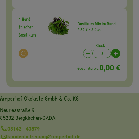
1 Bund
Basilikum Mix im Bund
frischer
2,89 € /
Stück
Basilikum
Stück
Auswahl ändern
Artikelanzahl verringer
Artikelanz
0,00 €
Gesamtpreis:
Amperhof Ökokiste GmbH & Co. KG
Neuriesstraße 9
85232 Bergkirchen-GADA
08142 - 40879
kundenbetreuung@amperhof.de