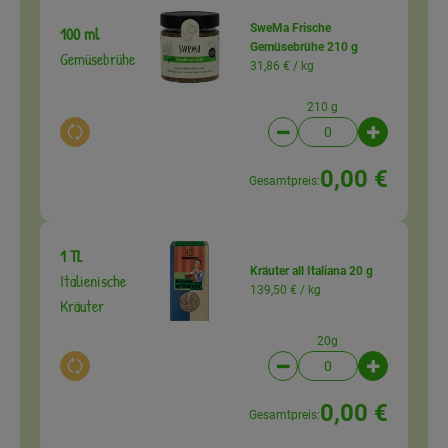
SweMa Frische
100 ml
Gemüsebrühe 210 g
Gemüsebrühe
31,86 € /
kg
210 g
Auswahl ändern
Artikelanzahl verringer
Artikelanz
0,00 €
Gesamtpreis:
1 TL
Kräuter all Italiana 20 g
Italienische
139,50 € /
kg
Kräuter
20g
Auswahl ändern
Artikelanzahl verringer
Artikelanz
0,00 €
Gesamtpreis: