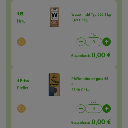
1 EL
Weizenmehl Typ 550 1 kg
Mehl
2,69 € /
kg
1kg
Auswahl ändern
Artikelanzahl verringer
Artikelanz
0,00 €
Gesamtpreis:
Pfeffer schwarz ganz 55
1 Prise
g
Pfeffer
63,46 € /
kg
55g
Auswahl ändern
Artikelanzahl verringer
Artikelanz
0,00 €
Gesamtpreis: