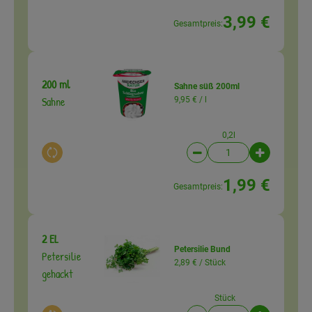
3,99 €
Gesamtpreis:
200 ml
Sahne süß 200ml
Sahne
9,95 € /
l
0,2l
Auswahl ändern
Artikelanzahl verringer
Artikelanz
1,99 €
Gesamtpreis:
2 EL
Petersilie Bund
Petersilie
2,89 € /
Stück
gehackt
Stück