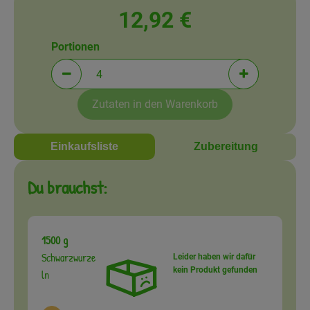
Amperhof-Blog
12,92 €
Entdecken
Portionen
Über uns
Portionen verringern (aktuell 4 Portionen ausgewä
Portionen erh
Zutaten in den Warenkorb
Einkaufsliste
Zubereitung
Du brauchst:
1500 g
Schwarzwurze
Leider haben wir dafür
kein Produkt gefunden
ln