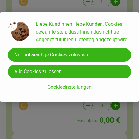
Auswahl ändern
Artikelanzahl verringer
Artikelanz
2,89 €
Gesamtpreis:
Liebe Kundinnen, liebe Kunden, Cookies
gewährleisten, dass Ihnen das richtige
Angebot für Ihren Liefertag angezeigt wird.
Du hast sicher:
Nur notwendige Cookies zulassen
Alle Cookies zulassen
1 EL
Byodo Bratöl 0,75 l
Bratöl
8,65 € /
Liter
Cookieeinstellungen
750ml
Auswahl ändern
Artikelanzahl verringer
Artikelanz
0,00 €
Gesamtpreis: