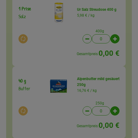
1 Prise
Ur Salz Streudose 400 g
Salz
5,98 € /
kg
400g
Auswahl ändern
Artikelanzahl verringer
Artikelanz
0,00 €
Gesamtpreis:
Alpenbutter mild gesäuert
40 g
250g
Butter
16,76 € /
kg
250g
Auswahl ändern
Artikelanzahl verringer
Artikelanz
0,00 €
Gesamtpreis: