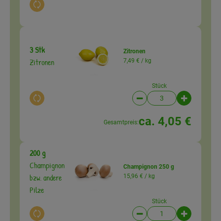
Auswahl ändern
3 Stk
Zitronen
Zitronen
7,49 € /
kg
Stück
Auswahl ändern
Artikelanzahl verringer
Artikelanz
ca. 4,05 €
Gesamtpreis:
200 g
Champignon
Champignon 250 g
bzw. andere
15,96 € /
kg
Pilze
Stück
Auswahl ändern
Artikelanzahl verringer
Artikelanz