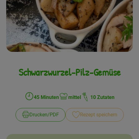
Frisches
Angebote
Haltbares
Getränke
Naturkosmetik
Schwarzwurzel-Pilz-Gemüse
Drogerie
45 Minuten
mittel
10 Zutaten
Gratis Ökokiste im Wert von 25 Euro
Zubreitungszeit:
Schwierigkeit:
Veranstaltungen
Drucken​/​PDF
Rezept speichern
Kundenbrief