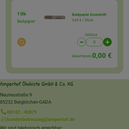
1 Stk
Backpapier Zusschnitt
Backpapier
4,69 € /
Stück
24Stück
Auswahl ändern
Artikelanzahl verringer
Artikelanz
0,00 €
Gesamtpreis:
Amperhof Ökokiste GmbH & Co. KG
Neuriesstraße 9
85232 Bergkirchen-GADA
08142 - 40879
kundenbetreuung@amperhof.de
Wir sind telefonisch erreichbar: