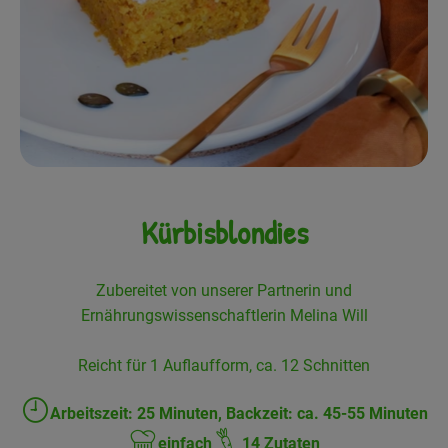
Frisches
Angebote
Haltbares
Getränke
Naturkosmetik
Kürbisblondies
Drogerie
Zubereitet von unserer Partnerin und
Ernährungswissenschaftlerin Melina Will
Gratis Ökokiste im Wert von 25 Euro
Veranstaltungen
Reicht für 1 Auflaufform, ca. 12 Schnitten
Kundenbrief
Arbeitszeit: 25 Minuten, Backzeit: ca. 45-55 Minuten
Zubreitungszeit:
einfach
14 Zutaten