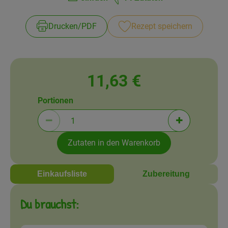
Amperhof-Blog
Schwierigkeit:
Entdecken
Drucken​/​PDF
Rezept speichern
Über uns
11,63 €
Portionen
Portionen verringern (aktuell 1 Portionen ausgewä
Portionen erh
Zutaten in den Warenkorb
Einkaufsliste
Zubereitung
Du brauchst: