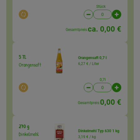
Stück
Auswahl ändern
Artikelanzahl verringer
Artikelanz
ca. 0,00 €
Gesamtpreis:
5 TL
Orangensaft 0,7 l
Orangensaft
6,27 € /
Liter
0,7l
Auswahl ändern
Artikelanzahl verringer
Artikelanz
0,00 €
Gesamtpreis:
270 g
Dinkelmehl Typ 630 1 kg
Dinkelmehl
3,19 € /
kg