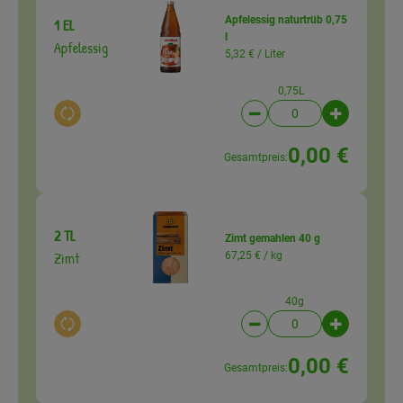
Apfelessig naturtrüb 0,75
1 EL
l
Apfelessig
5,32 € /
Liter
0,75L
Auswahl ändern
Artikelanzahl verringer
Artikelanz
0,00 €
Gesamtpreis:
2 TL
Zimt gemahlen 40 g
Zimt
67,25 € /
kg
40g
Auswahl ändern
Artikelanzahl verringer
Artikelanz
0,00 €
Gesamtpreis: