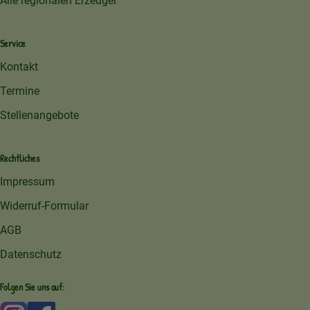
Alle regionalen Erzeuger
Service
Kontakt
Termine
Stellenangebote
Rechtliches
Impressum
Widerruf-Formular
AGB
Datenschutz
Folgen Sie uns auf:
Externer Link zu https://www.instagram.com/amperhofoe
Externer Link zu https://facebook.com/amperhof