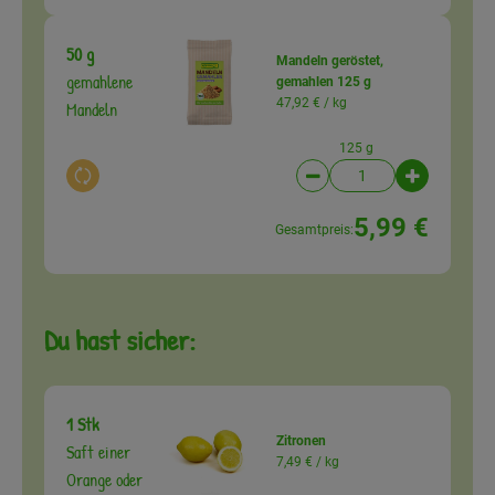
50 g
Mandeln geröstet,
gemahlene
gemahlen 125 g
47,92 € /
kg
Mandeln
125 g
Auswahl ändern
Artikelanzahl verringer
Artikelanz
5,99 €
Gesamtpreis:
Du hast sicher:
1 Stk
Zitronen
Saft einer
7,49 € /
kg
Orange oder