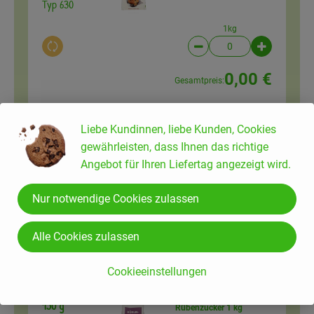
Typ 630
1kg
Auswahl ändern
Artikelanzahl verringer
Artikelanz
0,00 €
Gesamtpreis:
Liebe Kundinnen, liebe Kunden, Cookies
250 g
Puderzucker 125 g
gewährleisten, dass Ihnen das richtige
Puderzucker
15,12 € /
kg
Angebot für Ihren Liefertag angezeigt wird.
125g
Nur notwendige Cookies zulassen
Auswahl ändern
Artikelanzahl verringer
Artikelanz
Alle Cookies zulassen
0,00 €
Gesamtpreis:
Cookieeinstellungen
150 g
Rübenzucker 1 kg