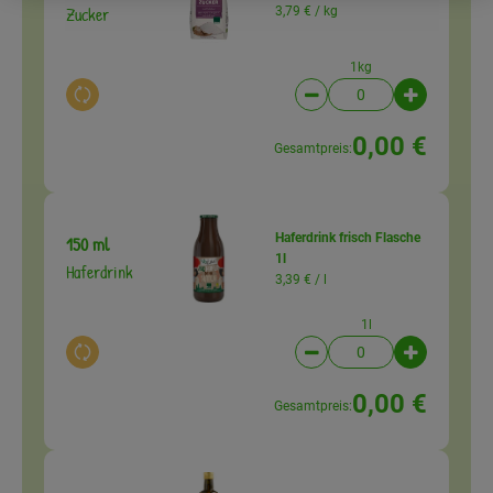
Zucker
3,79 € /
kg
1kg
Auswahl ändern
Artikelanzahl verringer
Artikelanz
0,00 €
Gesamtpreis:
Haferdrink frisch Flasche
150 ml
1l
Haferdrink
3,39 € /
l
1l
Auswahl ändern
Artikelanzahl verringer
Artikelanz
0,00 €
Gesamtpreis: