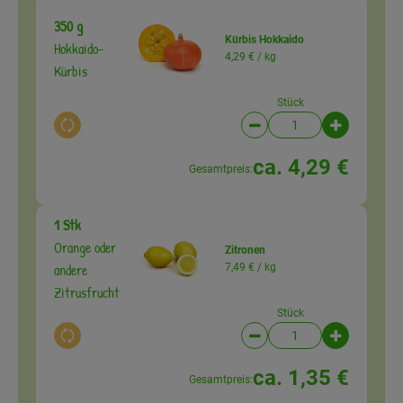
350 g
Kürbis Hokkaido
Hokkaido-
4,29 € /
kg
Kürbis
Stück
Auswahl ändern
Artikelanzahl verringer
Artikelanz
ca. 4,29 €
Gesamtpreis:
1 Stk
Orange oder
Zitronen
andere
7,49 € /
kg
Zitrusfrucht
Stück
Auswahl ändern
Artikelanzahl verringer
Artikelanz
ca. 1,35 €
Gesamtpreis: