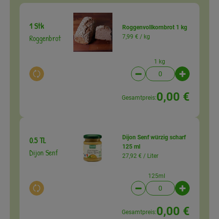
1 Stk
Roggenvollkornbrot 1 kg
Roggenbrot
7,99 € /
kg
1 kg
Auswahl ändern
Artikelanzahl verringer
Artikelanz
0,00 €
Gesamtpreis:
Dijon Senf würzig scharf
0.5 TL
125 ml
Dijon Senf
27,92 € /
Liter
125ml
Auswahl ändern
Artikelanzahl verringer
Artikelanz
0,00 €
Gesamtpreis: