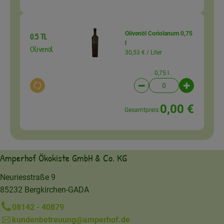
Olivenöl Coriolanum 0,75
0.5 TL
l
Olivenöl
30,53 € /
Liter
0,75 l
Auswahl ändern
Artikelanzahl verringer
Artikelanz
0,00 €
Gesamtpreis:
Amperhof Ökokiste GmbH & Co. KG
Neuriesstraße 9
85232 Bergkirchen-GADA
08142 - 40879
kundenbetreuung@amperhof.de