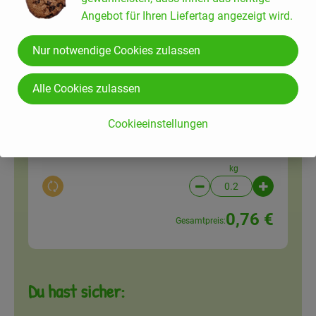
Stück
Angebot für Ihren Liefertag angezeigt wird.
Auswahl ändern
Artikelanzahl verringer
Artikelanz
Nur notwendige Cookies zulassen
ca. 4,12 €
Gesamtpreis:
Alle Cookies zulassen
1 Stk
Gelbe Rüben, Karotten
Cookieeinstellungen
Karotte
3,79 € /
kg
kg
Auswahl ändern
Artikelanzahl verringer
Artikelanz
0,76 €
Gesamtpreis:
Du hast sicher: