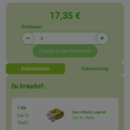
Amperhof-Blog
17,35 €
Entdecken
Portionen
Über uns
Portionen verringern (aktuell 4 Portionen ausgewä
Portionen erh
Zutaten in den Warenkorb
Einkaufsliste
Zubereitung
Du brauchst:
1 Stk
Eier 6 Stück L oder M
Eier (4
0,62 € /
Stück
Stück)