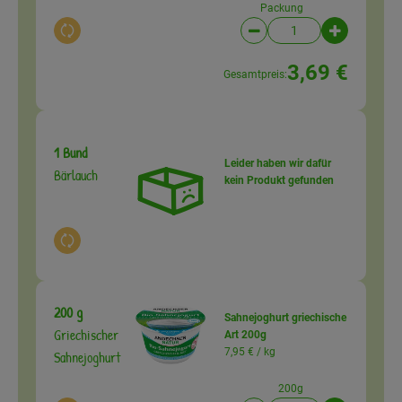
Packung
Auswahl ändern
Artikelanzahl verringer
Artikelanz
3,69 €
Gesamtpreis:
1 Bund
Leider haben wir dafür
Bärlauch
kein Produkt gefunden
Auswahl ändern
200 g
Sahnejoghurt griechische
Griechischer
Art 200g
7,95 € /
kg
Sahnejoghurt
200g