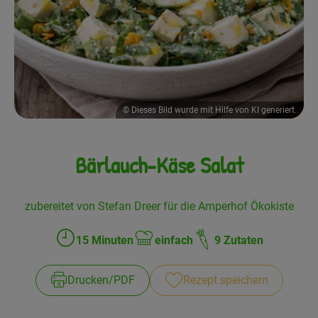
Frisches
Angebote
Haltbares
© Dieses Bild wurde mit Hilfe von KI generiert.
Getränke
Naturkosmetik
Bärlauch-Käse Salat
Drogerie
zubereitet von Stefan Dreer für die Amperhof Ökokiste
Gratis Ökokiste im Wert von 25 Euro
15 Minuten
einfach
9 Zutaten
Zubreitungszeit:
Schwierigkeit:
Veranstaltungen
Drucken​/​PDF
Rezept speichern
Kundenbrief