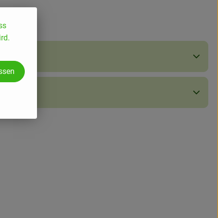
ss
rd.
assen