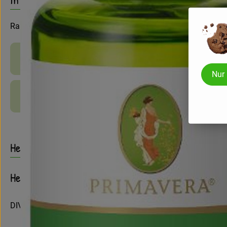
Raumspray
Produktinformationen
Nur
Produktdatenblatt
Herkunft
Hersteller: PRIMAVERA
DIV