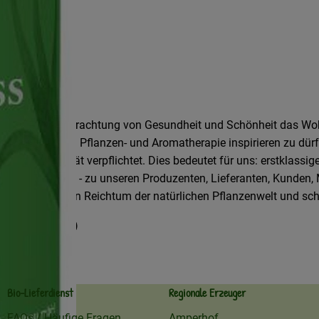
anzheitliche Betrachtung von Gesundheit und Schönheit das Wohl
gen Erfahrung in Pflanzen- und Aromatherapie inspirieren zu dür
hster Qualität verpflichtet. Dies bedeutet für uns: erstklassige
 Beziehungen - zu unseren Produzenten, Lieferanten, Kunden, Mi
 unermesslichen Reichtum der natürlichen Pflanzenwelt und sc
er Landbau mbH)
Bio-Lieferdienst
Regionale Erzeuger
FAQs / Häufige Fragen
Amperhof