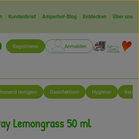
n
Kundenbrief
Amperhof-Blog
Entdecken
Über uns
Warenk
L
Registrieren
Anmelden
chen
chonend reinigen
Desinfektion
Hygiene
Kerze
ay Lemongrass 50 ml
zufügen