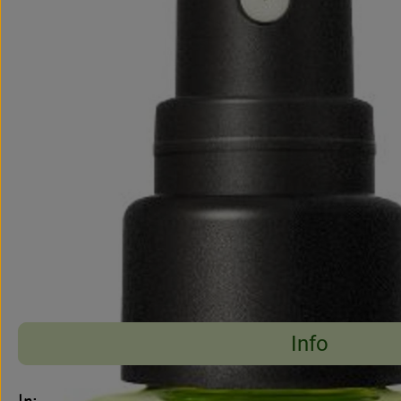
Info
Es wurden keine pass
Entdecke passende Rezepte
Info