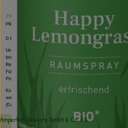
PRIMAVERA LIFE GMBH
D 87466 Oy-Mittelberg
Unsere Philosophie beruht auf dem Verständnis, dass eine g
bringt. Wir freuen uns, andere Menschen mit unserer 27jähri
Respekt für Mensch und Umwelt zu teilen. Wir haben uns zu höc
Fürsorge und Verantwortung für Mensch und Natur sowie faire
Produkte von
PRIMAVERA
schöpfen ihre Wirkkräfte aus dem
Kontrollnummer ,DE-ÖKO-007 (Prüfgesellschaft ökologisch
www.primaveralife.com
(Daten von Ecoinform)
Amperhof Ökokiste GmbH & Co. KG