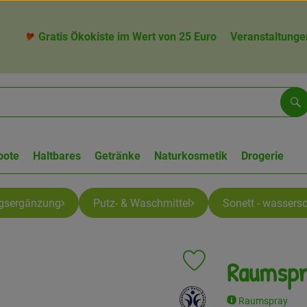
Gratis Ökokiste im Wert von 25 Euro
Veranstaltunge
Su
bote
Haltbares
Getränke
Naturkosmetik
Drogerie
gsergänzung
Putz- & Waschmittel
Sonett - wassers
Raumspr
Produkt zu Favouriten hin
, Verband:
Raumspray