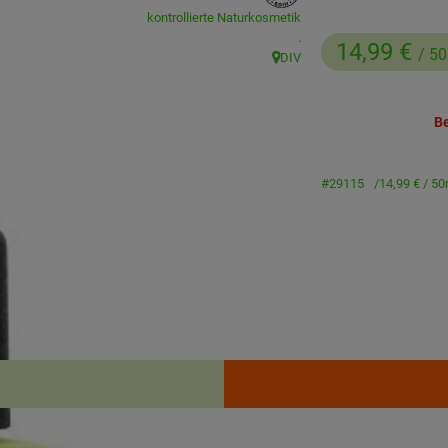
kontrollierte Naturkosmetik
, Kontrollstelle:
.
14,99 €
/ 5
DIV
, Herkunft:
Be
#29115
14,99 €
/ 50
Rezepte
enden Rezepte gefunden.