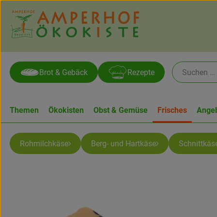
Brot & Gebäck
Rezepte
Themen
Ökokisten
Obst & Gemüse
Frisches
Ange
Rohmilchkäse
Berg- und Hartkäse
Schnittkäs