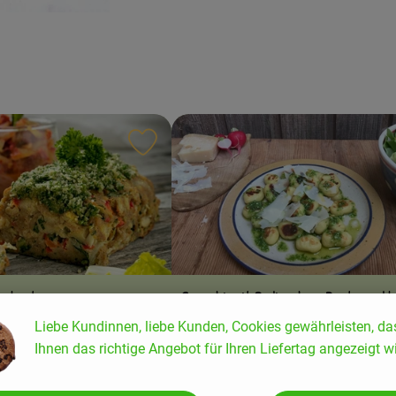
ten hinzufügen
Rezept zu Favouriten hinzufügen
sebraten
Gnocchi mit Radieschen‐Pesto und 
Salat
Liebe Kundinnen, liebe Kunden, Cookies gewährleisten, da
Ihnen das richtige Angebot für Ihren Liefertag angezeigt wi
6
Zutaten
einfach
6
Zutat
Schwierigkeit: