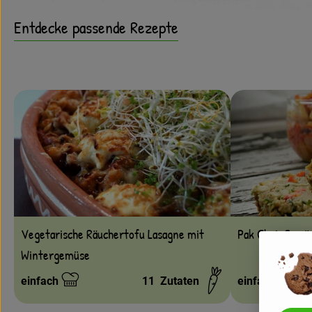
Entdecke passende Rezepte
Rezept zu Favouri
Pak Choi-Gemü
Vegetarische Räuchertofu Lasagne mit
Wintergemüse
einfach
11
Zutaten
einfach
Schwierigkeit:
Schwierigkeit: