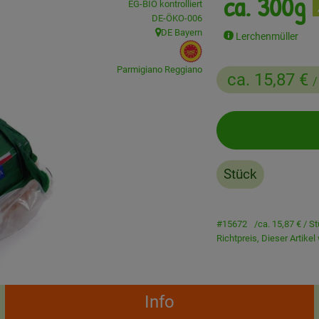
ca. 300g
EG-BIO kontrolliert
, Kontrollstelle:
DE-ÖKO-006
DE Bayern
Lerchenmüller
, Herkunft:
, EU Herkunft:
Parmigiano Reggiano
ca. 15,87 €
/
Stück
#15672
ca. 15,87 €
/ S
Richtpreis,
Dieser Artike
Info