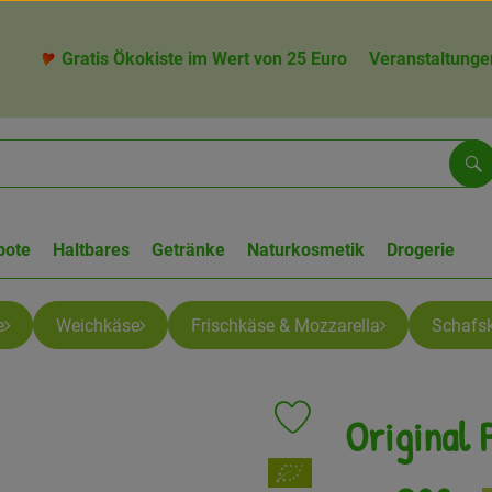
Gratis Ökokiste im Wert von 25 Euro
Veranstaltunge
Su
bote
Haltbares
Getränke
Naturkosmetik
Drogerie
e
Weichkäse
Frischkäse & Mozzarella
Schafs
Original 
Produkt zu Favouriten hinzuf
, Verband: