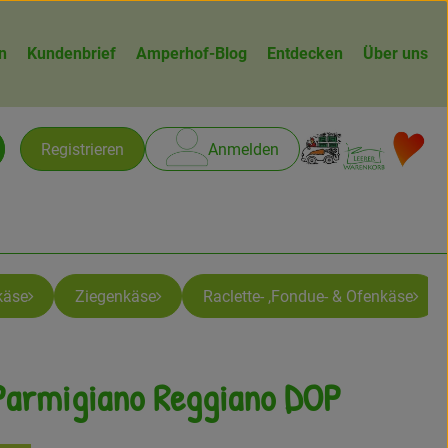
n
Kundenbrief
Amperhof-Blog
Entdecken
Über uns
Warenk
L
Registrieren
Anmelden
chen
käse
Ziegenkäse
Raclette- ,Fondue- & Ofenkäse
Parmigiano Reggiano DOP
ügen