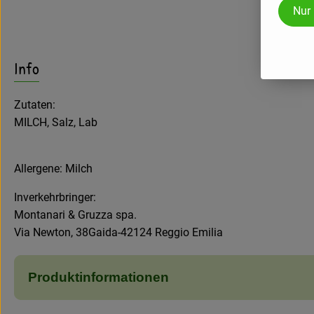
Nur
Info
Zutaten:
MILCH, Salz, Lab
Allergene: Milch
Inverkehrbringer:
Montanari & Gruzza spa.
Via Newton, 38Gaida-42124 Reggio Emilia
Produktinformationen