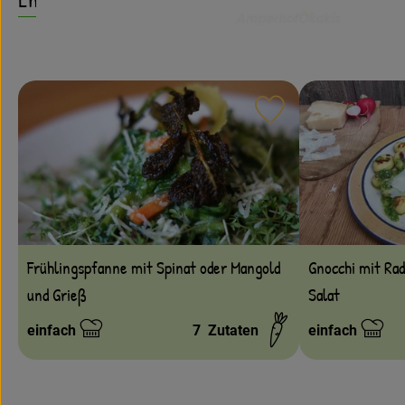
Rezept zu Favouri
Frühlingspfanne mit Spinat oder Mangold
Gnocchi mit Ra
und Grieß
Salat
einfach
7
Zutaten
einfach
Schwierigkeit:
Schwierigkeit: