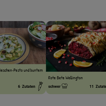
ten hinzufügen
Rezept zu Favouriten hinzufügen
dieschen‐Pesto und buntem
Rote Bete Wellington
6
Zutaten
schwer
11
Zutat
Schwierigkeit: