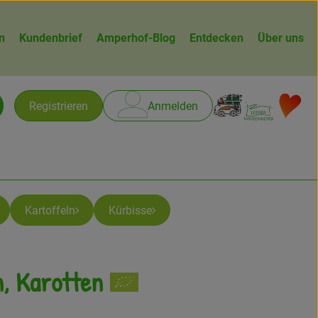
n
Kundenbrief
Amperhof-Blog
Entdecken
Über uns
Warenk
L
Registrieren
Anmelden
chen
Kartoffeln
Kürbisse
n, Karotten