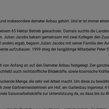
Bio und insbesondere demeter Anbau gehört. Und er ist immer eine
u einem 65 Hektar Betrieb gewachsen. Damals suchte die Landes
n. Julian Jacobs bekam gemeinsam mit zwei Kollegen den Zuschla
l anders ergab, begann Julian Jacobs mit seiner Familie den Au
rde aufzubauen. 1999 stieg der langjährige Mitarbeiter Peter Sti
ch von Anfang an auf den Demeter Anbau festgelegt. Der ganzhei
ließt auch nichtstoffliche Bildekräfte, sowie kosmische Kräfte 
uckende Menge, die sehr viel Arbeit macht. Um diese zu bewälti
ch zwei GärtnermeisterInnen am Hof, ein Gartenbau Ingenieur, 4
le Saisonarbeitskräfte zur Unterstützung da, so dass bis zu 4