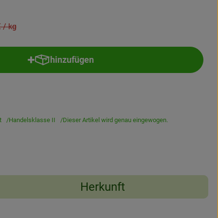
Preis:
€
/ kg
hinzufügen
Produkt zum Warenkorb hinzufügen
t
Handelsklasse II
Dieser Artikel wird genau eingewogen.
Herkunft