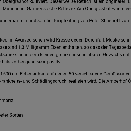
ergrashof kultiviert. Dieser weiße Rettich ist ein originaler "Bi
le Münchener Gärtner solche Rettiche. Am Obergrashof wird diese
underbar fein und samtig. Empfehlung von Peter Stinshoff vom
siker: Im Ayurvedischen wird Kresse gegen Durchfall, Muskelsch
sse sind 1,3 Milligramm Eisen enthalten, so dass der Tagesbeda
olsäure sind in dem kleinen grünen unscheinbaren Gewächs entha
 sie vorbeugend sehr positiv.
nd 1500 qm Folienanbau auf denen 50 verschiedene Gemüsearte
 Krankheits- und Schädlingsdruck realisiert wird. Die Amperhof 
chmarkt
ster Sorten