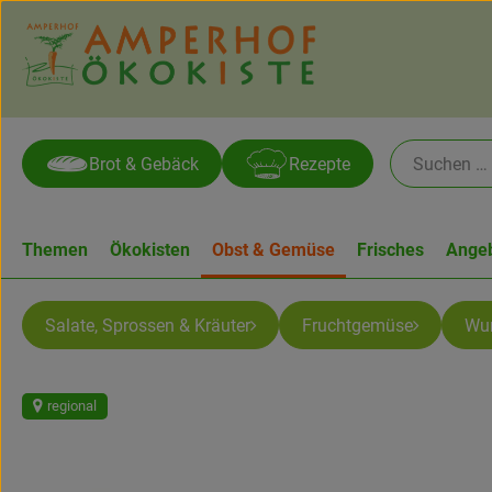
Brot & Gebäck
Rezepte
Themen
Ökokisten
Obst & Gemüse
Frisches
Ange
Salate, Sprossen & Kräuter
Fruchtgemüse
Wur
regional