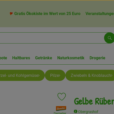
Gratis Ökokiste im Wert von 25 Euro
Veranstaltunge
Su
bote
Haltbares
Getränke
Naturkosmetik
Drogerie
zel- und Kohlgemüse
Pilze
Zwiebeln & Knoblauch
Gelbe Rübe
Produkt zu Favouriten hinzufügen
, Verband:
Obergrashof
Demeter