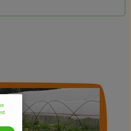
ss
rd.