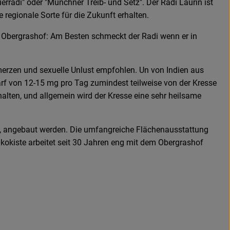
erradi" oder "Münchner Treib- und Setz". Der Radi Laurin ist
 regionale Sorte für die Zukunft erhalten.
 Obergrashof: Am Besten schmeckt der Radi wenn er in
merzen und sexuelle Unlust empfohlen. Un von Indien aus
rf von 12-15 mg pro Tag zumindest teilweise von der Kresse
lten, und allgemein wird der Kresse eine sehr heilsame
n, angebaut werden. Die umfangreiche Flächenausstattung
Ökokiste arbeitet seit 30 Jahren eng mit dem Obergrashof