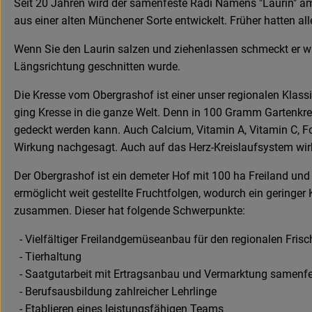
Seit 20 Jahren wird der samenfeste Radi Namens "Laurin" am Ob
aus einer alten Münchener Sorte entwickelt. Früher hatten al
Wenn Sie den Laurin salzen und ziehenlassen schmeckt er w
Längsrichtung geschnitten wurde.
Die Kresse vom Obergrashof ist einer unser regionalen Klas
ging Kresse in die ganze Welt. Denn in 100 Gramm Gartenkre
gedeckt werden kann. Auch Calcium, Vitamin A, Vitamin C, F
Wirkung nachgesagt. Auch auf das Herz-Kreislaufsystem wirkt
Der Obergrashof ist ein demeter Hof mit 100 ha Freiland u
ermöglicht weit gestellte Fruchtfolgen, wodurch ein geringer
zusammen. Dieser hat folgende Schwerpunkte:
- Vielfältiger Freilandgemüseanbau für den regionalen Fris
- Tierhaltung
- Saatgutarbeit mit Ertragsanbau und Vermarktung samenfe
- Berufsausbildung zahlreicher Lehrlinge
- Etablieren eines leistungsfähigen Teams