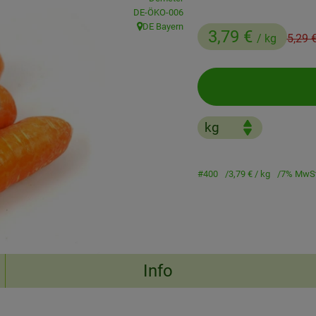
, Kontrollstelle:
DE-ÖKO-006
DE Bayern
3,79 €
, Herkunft:
Alter 
/ kg
5,29 
#400
3,79 €
/ kg
7% MwS
Info