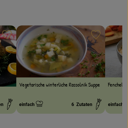
Rezept zu Favouriten hinzufügen
Rezept zu Fa
Fenchel-C
Vegetarische winterliche Rassolnik Suppe
en
einfach
6
Zutaten
einfach
Schwierigkeit:
Schwierig