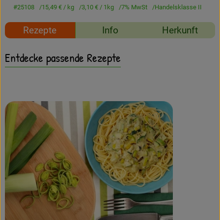
Amperhof-Blog
#25108
15,49 €
/ kg
3,10 €
/ 1kg
7% MwSt
Handelsklasse II
Entdecken
Rezepte
Info
Herkunft
Über uns
Entdecke passende Rezepte
Rezept zu Favour