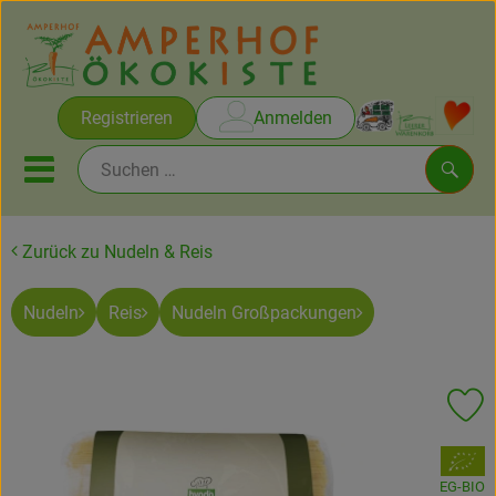
Warenko
Registrieren
Anmelden
Link
Mobiles Menu öffnen oder sc
Such
Zurück zu Nudeln & Reis
Brot & Gebäck
Nudeln
Reis
Nudeln Großpackungen
Rezepte
Themen
Pr
Ökokisten
, Verband:
Obst & Gemüse
EG-BIO