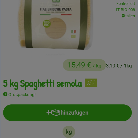
kontrolliert
Frisches
, Kontrollstel
IT-BIO-008
Italien
, Herkunft
Angebote
Haltbares
Getränke
Naturkosmetik
15,49 €
/ kg
3,10 €
/ 1kg
Drogerie
5 kg Spaghetti semola
Großpackung!
Gratis Ökokiste im Wert von 25 Euro
hinzufügen
Veranstaltungen
Produkt zum Warenkorb hinzufü
Kundenbrief
kg