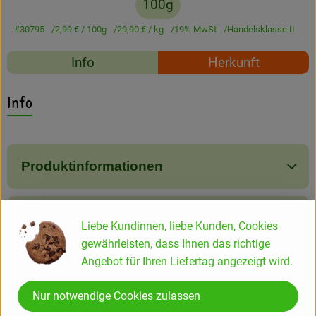
100g
Amperhof-Blog
#30795
2,99 €
/ 100g
29,90 €
/ kg
19% MwSt
Handelsklasse II
Entdecken
Rezepte
Info
Herkunft
Über uns
Es wurden keine passe
Entdecke passende Rezepte
Info
Produktinformationen
Produktdatenblatt
Liebe Kundinnen, liebe Kunden, Cookies
gewährleisten, dass Ihnen das richtige
Angebot für Ihren Liefertag angezeigt wird.
Herkunft
Nur notwendige Cookies zulassen