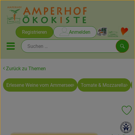
Warenko
Registrieren
Anmelden
Link
Mobiles Menu öffnen oder sc
Such
Zurück zu Themen
Brot & Gebäck
Erlesene Weine vom Ammersee
Tomate & Mozzarella
Rezepte
Themen
Pr
Ökokisten
, Verband:
Obst & Gemüse