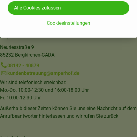
Hersteller: MID
Alle Cookies zulassen
Frankreich
Cookieeinstellungen
Amperhof Ökokiste GmbH & Co. KG
Neuriesstraße 9
85232 Bergkirchen-GADA
08142 - 40879
kundenbetreuung@amperhof.de
Wir sind telefonisch erreichbar:
Mo.-Do. 10:00-12:30 und 16:00-18:00 Uhr
Fr. 10:00-12:30 Uhr
Außerhalb dieser Zeiten können Sie uns eine Nachricht auf dem
Anrufbeantworter hinterlassen und wir rufen Sie zurück.