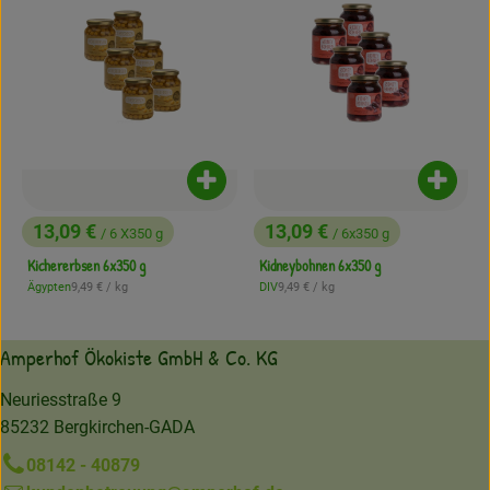
Produkt zum Warenkorb hinzufügen
Produk
13,09 €
13,09 €
/ 6 X350 g
/ 6x350 g
, Preis:
, Preis:
Kichererbsen 6x350 g
Kidneybohnen 6x350 g
, Referenzpreis:
, Referenzpreis:
Ägypten
9,49 €
/ kg
DIV
9,49 €
/ kg
, Herkunft:
, Herkunft:
Amperhof Ökokiste GmbH & Co. KG
Neuriesstraße 9
85232 Bergkirchen-GADA
08142 - 40879