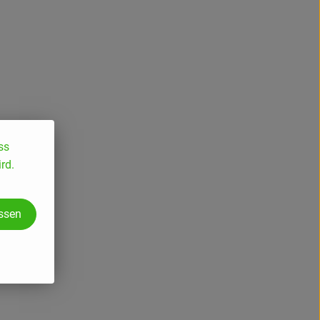
ss
rd.
assen