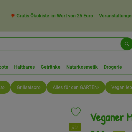
Gratis Ökokiste im Wert von 25 Euro
Veranstaltunge
Su
bote
Haltbares
Getränke
Naturkosmetik
Drogerie
la
Grillsaison
Alles für den GARTEN
Vegan le
Veganer M
Produkt zu Favouriten hinzufü
, Verband: