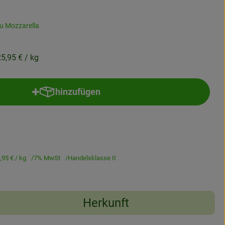
u Mozzarella
25,95 €
/ kg
hinzufügen
Produkt zum Warenkorb hinzufügen
,95 €
/ kg
7% MwSt
Handelsklasse II
Herkunft