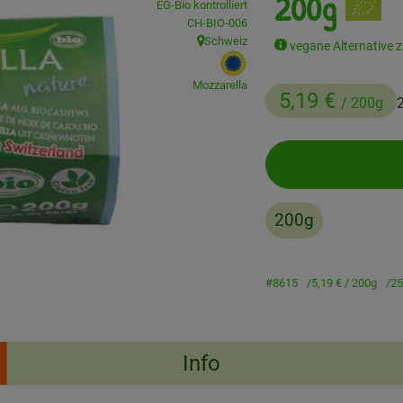
200g
EG-Bio kontrolliert
, Kontrollstelle:
CH-BIO-006
Schweiz
vegane Alternative z
, Herkunft:
, EU Herkunft:
Mozzarella
5,19 €
/ 200g
200g
#8615
5,19 €
/ 200g
25
Info