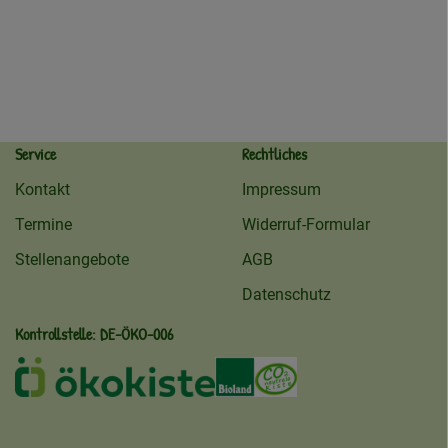
Service
Rechtliches
Kontakt
Impressum
Termine
Widerruf-Formular
Stellenangebote
AGB
Datenschutz
Kontrollstelle: DE-ÖKO-006
ekokiste
Externer Link zu /ueber-uns/oeko
Externer Link zu /regionale
Externer Link zu /ueb