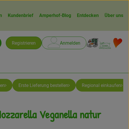
n
Kundenbrief
Amperhof-Blog
Entdecken
Über uns
Warenk
L
Registrieren
Anmelden
chen
ben
Erste Lieferung bestellen
Regional einkaufen
ozzarella Veganella natur
gen