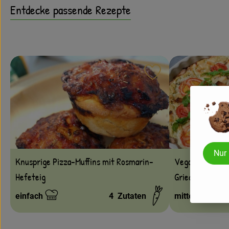
Entdecke passende Rezepte
Rezept zu Favouri
Nur
Vegane Zucchi
Knusprige Pizza-Muffins mit Rosmarin-
Griechischer K
Hefeteig
einfach
4
Zutaten
mittel
Schwierigkeit:
Schwierigkeit: