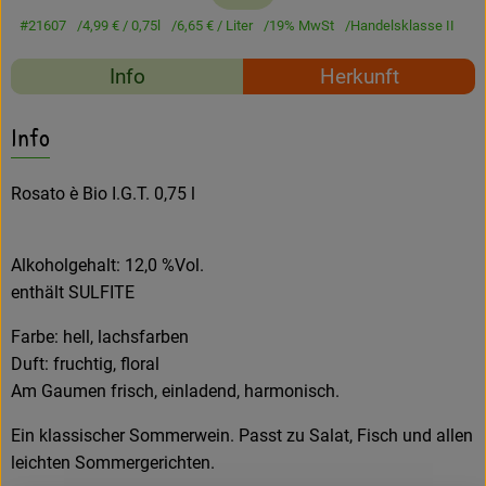
Amperhof-Blog
#21607
4,99 €
/ 0,75l
6,65 €
/ Liter
19% MwSt
Handelsklasse II
Entdecken
Rezepte
Info
Herkunft
Über uns
Es wurden keine passe
Entdecke passende Rezepte
Info
Rosato è Bio I.G.T. 0,75 l
Alkoholgehalt: 12,0 %Vol.
enthält SULFITE
Farbe: hell, lachsfarben
Duft: fruchtig, floral
Am Gaumen frisch, einladend, harmonisch.
Ein klassischer Sommerwein. Passt zu Salat, Fisch und allen
leichten Sommergerichten.