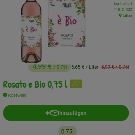
kontrolliert
Frisches
, Kontrollstel
IT-BIO-002
Italien
, Herkunft
Angebote
Haltbares
Getränke
Naturkosmetik
4,99 €
Alter Preis:
/ 0,75l
6,65 €
/ Liter
5,99 €
/ 0,75l
Drogerie
Rosato e Bio 0,75 l
Roséwein
Gratis Ökokiste im Wert von 25 Euro
Veranstaltungen
hinzufügen
Produkt zum Warenkorb hinzufü
Kundenbrief
0,75l