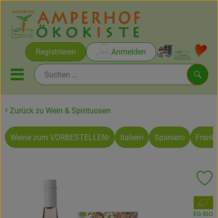
Warenko
Registrieren
Anmelden
Link
Mobiles Menu öffnen oder sc
Such
Zurück zu Wein & Spirituosen
Brot & Gebäck
Weine zum VORBESTELLEN
Italien
Spanien
Frankr
Rezepte
Themen
Pr
Ökokisten
, Verband:
Obst & Gemüse
EG-BIO