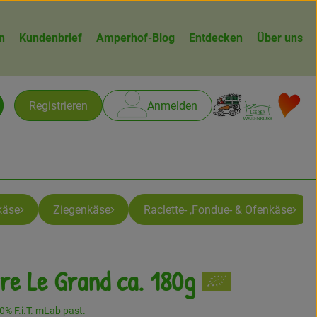
n
Kundenbrief
Amperhof-Blog
Entdecken
Über uns
Warenk
L
Registrieren
Anmelden
chen
käse
Ziegenkäse
Raclette- ,Fondue- & Ofenkäse
re Le Grand ca. 180g
gen
0% F.i.T. mLab past.