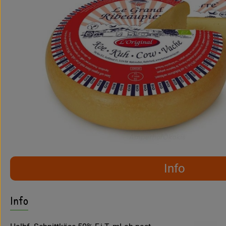
Info
Es wurden keine pass
Entdecke passende Rezepte
Info