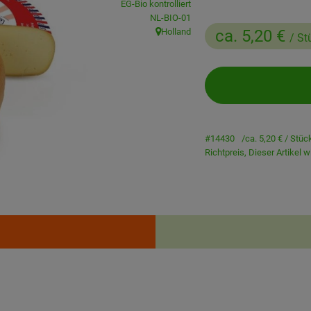
EG-Bio kontrolliert
, Kontrollstelle:
NL-BIO-01
Holland
ca. 5,20 €
/ St
, Herkunft:
#14430
ca. 5,20 €
/ Stüc
Richtpreis,
Dieser Artikel 
Rezepte
enden Rezepte gefunden.