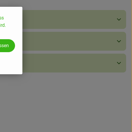
ss
rd.
assen