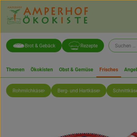
Brot & Gebäck
Rezepte
Themen
Ökokisten
Obst & Gemüse
Frisches
Ange
Rohmilchkäse
Berg- und Hartkäse
Schnittkäs