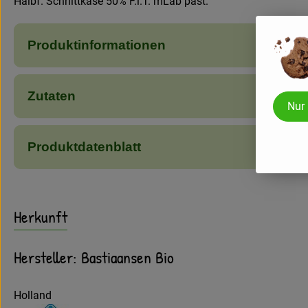
Halbf. Schnittkäse 50% F.i.T. mLab past.
Produktinformationen
Zutaten
Nur
Produktdatenblatt
Herkunft
Hersteller: Bastiaansen Bio
Holland