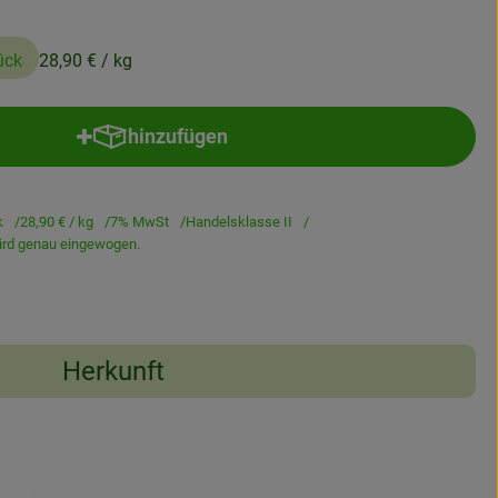
ück
28,90 €
/ kg
hinzufügen
Produkt zum Warenkorb hinzufügen
k
28,90 €
/ kg
7% MwSt
Handelsklasse II
wird genau eingewogen.
Herkunft