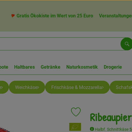
Gratis Ökokiste im Wert von 25 Euro
Veranstaltunge
Su
bote
Haltbares
Getränke
Naturkosmetik
Drogerie
e
Weichkäse
Frischkäse & Mozzarella
Schafs
Ribeaupier
Produkt zu Favouriten hinzufü
, Verband:
Halbf. Schnittkäse 5