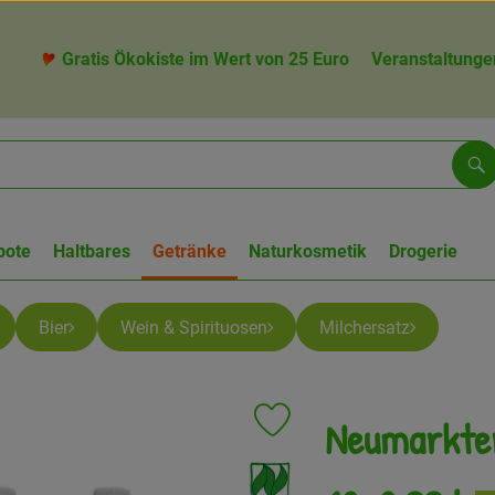
Gratis Ökokiste im Wert von 25 Euro
Veranstaltunge
Su
bote
Haltbares
Getränke
Naturkosmetik
Drogerie
Bier
Wein & Spirituosen
Milchersatz
Neumarkter
Produkt zu Favouriten hinzufüge
, Verband: