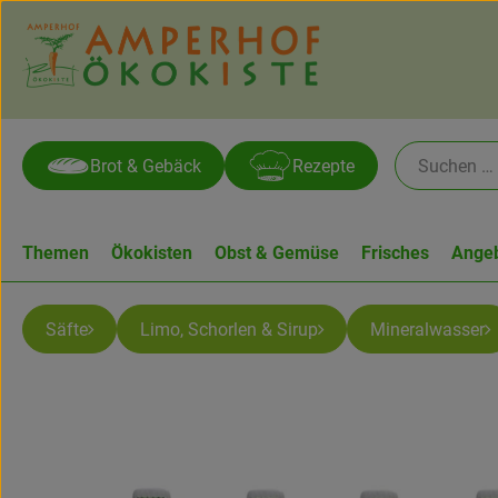
Brot & Gebäck
Rezepte
Themen
Ökokisten
Obst & Gemüse
Frisches
Ange
Säfte
Limo, Schorlen & Sirup
Mineralwasser