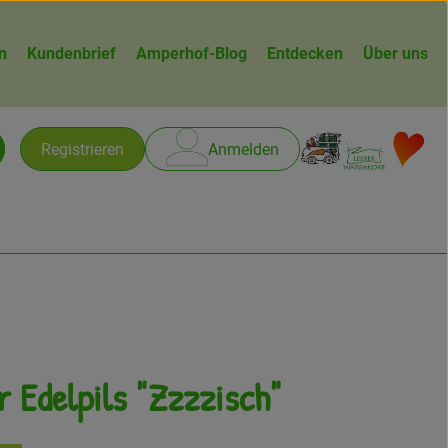
n
Kundenbrief
Amperhof-Blog
Entdecken
Über uns
Warenk
L
Registrieren
Anmelden
chen
 Edelpils "Zzzzisch"
n