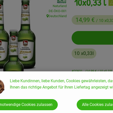
10x0,33 l
Naturland
, Kontrollstelle:
DE-ÖKO-001
Deutschland
, Herkunft:
14,99 €
/ 10 x0,3
10 x0,33l
#20931
14,99 €
/ 10 x0,33l
Liebe Kundinnen, liebe Kunden, Cookies gewährleisten, da
Ihnen das richtige Angebot für Ihren Liefertag angezeigt wi
Rezepte
 notwendige Cookies zulassen
Alle Cookies zul
enden Rezepte gefunden.