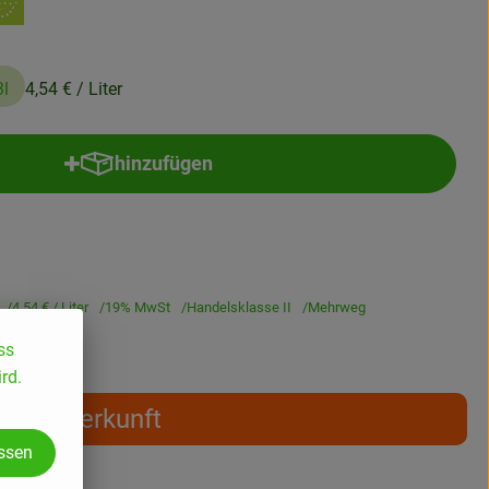
3l
4,54 €
/ Liter
hinzufügen
Produkt zum Warenkorb hinzufügen
4,54 €
/ Liter
19% MwSt
Handelsklasse II
Mehrweg
ss
rd.
Herkunft
assen