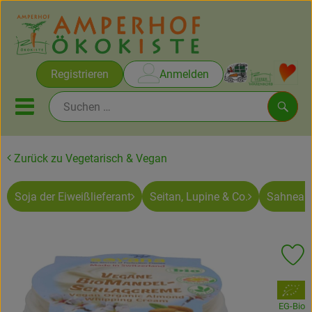
Warenko
Registrieren
Anmelden
Link
Mobiles Menu öffnen oder sc
Such
Zurück zu Vegetarisch & Vegan
Brot & Gebäck
Soja der Eiweißlieferant
Seitan, Lupine & Co.
Sahnealt
Rezepte
Themen
Pr
Ökokisten
, Verband:
Obst & Gemüse
EG-Bio