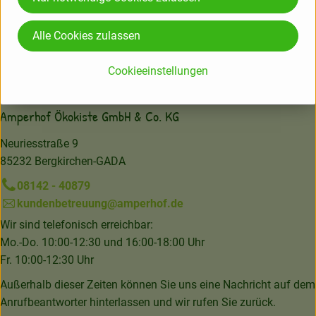
Herkunft
Alle Cookies zulassen
Hersteller: SNA
Cookieeinstellungen
Amperhof Ökokiste GmbH & Co. KG
Neuriesstraße 9
85232 Bergkirchen-GADA
08142 - 40879
kundenbetreuung@amperhof.de
Wir sind telefonisch erreichbar:
Mo.-Do. 10:00-12:30 und 16:00-18:00 Uhr
Fr. 10:00-12:30 Uhr
Außerhalb dieser Zeiten können Sie uns eine Nachricht auf dem
Anrufbeantworter hinterlassen und wir rufen Sie zurück.