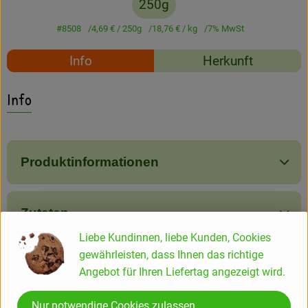
250g
Amperhof-Blog
#8508
4,69 €
/ 250g
18,76 €
/ kg
7% MwSt
Entdecken
Rezepte
Info
Herkunft
Über uns
Es wurden keine passe
Entdecke passende Rezepte
Info
Produktinformationen
Zutaten
Liebe Kundinnen, liebe Kunden, Cookies
gewährleisten, dass Ihnen das richtige
Produktdatenblatt
Angebot für Ihren Liefertag angezeigt wird.
Nur notwendige Cookies zulassen