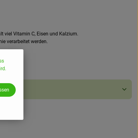
t viel Vitamin C, Eisen und Kalzium.
ie verarbeitet werden.
ss
rd.
assen