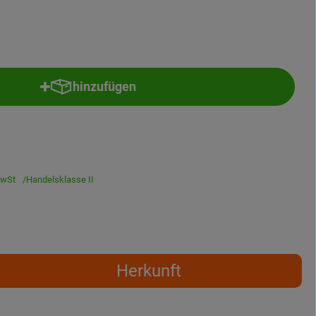
hinzufügen
Produkt zum Warenkorb hinzufügen
wSt
Handelsklasse II
Herkunft