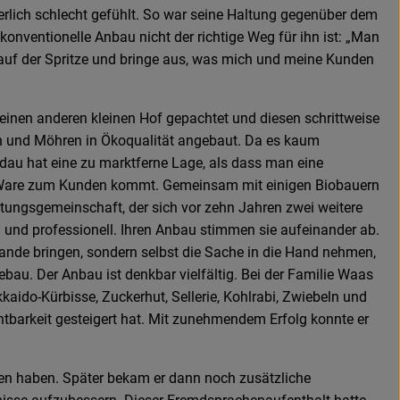
rperlich schlecht gefühlt. So war seine Haltung gegenüber dem
onventionelle Anbau nicht der richtige Weg für ihn ist: „Man
g auf der Spritze und bringe aus, was mich und meine Kunden
 einen anderen kleinen Hof gepachtet und diesen schrittweise
eln und Möhren in Ökoqualität angebaut. Da es kaum
au hat eine zu marktferne Lage, als dass man eine
die Ware zum Kunden kommt. Gemeinsam mit einigen Biobauern
tungsgemeinschaft, der sich vor zehn Jahren zwei weitere
 und professionell. Ihren Anbau stimmen sie aufeinander ab.
stande bringen, sondern selbst die Sache in die Hand nehmen,
bau. Der Anbau ist denkbar vielfältig. Bei der Familie Waas
aido-Kürbisse, Zuckerhut, Sellerie, Kohlrabi, Zwiebeln und
tbarkeit gesteigert hat. Mit zunehmendem Erfolg konnte er
en haben. Später bekam er dann noch zusätzliche