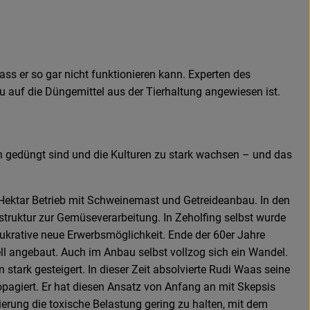
s er so gar nicht funktionieren kann. Experten des
 auf die Düngemittel aus der Tierhaltung angewiesen ist.
h gedüngt sind und die Kulturen zu stark wachsen – und das
2 Hektar Betrieb mit Schweinemast und Getreideanbau. In den
astruktur zur Gemüseverarbeitung. In Zeholfing selbst wurde
e lukrative neue Erwerbsmöglichkeit. Ende der 60er Jahre
iell angebaut. Auch im Anbau selbst vollzog sich ein Wandel.
tark gesteigert. In dieser Zeit absolvierte Rudi Waas seine
pagiert. Er hat diesen Ansatz von Anfang an mit Skepsis
sierung die toxische Belastung gering zu halten, mit dem