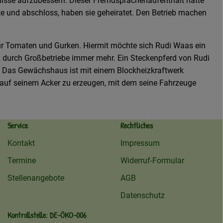
nisse aufzubessern. Dieser Fremdsprachenaufenthalt hatte
te und abschloss, haben sie geheiratet. Den Betrieb machen
ür Tomaten und Gurken. Hiermit möchte sich Rudi Waas ein
z durch Großbetriebe immer mehr. Ein Steckenpferd von Rudi
W. Das Gewächshaus ist mit einem Blockheizkraftwerk
l auf seinem Acker zu erzeugen, mit dem seine Fahrzeuge
Service
Rechtliches
Kontakt
Impressum
Termine
Widerruf-Formular
Stellenangebote
AGB
Datenschutz
Kontrollstelle: DE-ÖKO-006