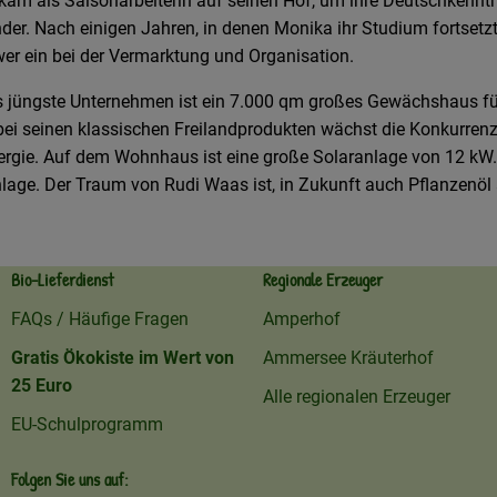
kam als Saisonarbeiterin auf seinen Hof, um ihre Deutschkennt
nder. Nach einigen Jahren, in denen Monika ihr Studium fortsetz
wer ein bei der Vermarktung und Organisation.
Das jüngste Unternehmen ist ein 7.000 qm großes Gewächshaus f
ei seinen klassischen Freilandprodukten wächst die Konkurren
nergie. Auf dem Wohnhaus ist eine große Solaranlage von 12 k
anlage. Der Traum von Rudi Waas ist, in Zukunft auch Pflanzenö
Bio-Lieferdienst
Regionale Erzeuger
FAQs / Häufige Fragen
Amperhof
Gratis Ökokiste im Wert von
Ammersee Kräuterhof
25 Euro
Alle regionalen Erzeuger
EU-Schulprogramm
Folgen Sie uns auf: