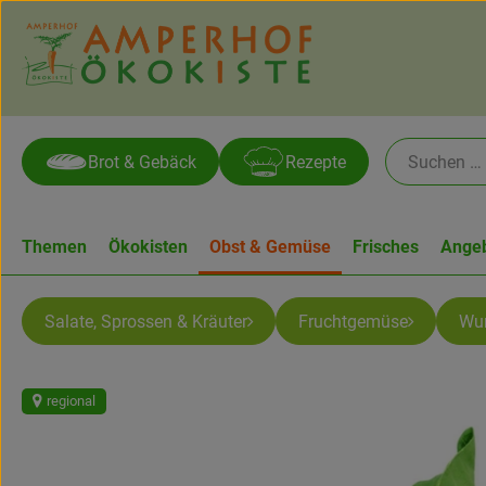
Brot & Gebäck
Rezepte
Themen
Ökokisten
Obst & Gemüse
Frisches
Ange
Salate, Sprossen & Kräuter
Fruchtgemüse
Wur
regional