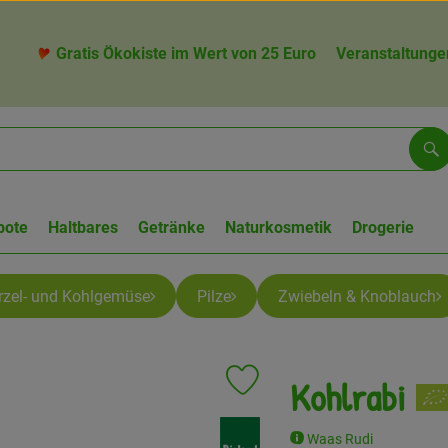
Gratis Ökokiste im Wert von 25 Euro
Veranstaltunge
Su
bote
Haltbares
Getränke
Naturkosmetik
Drogerie
zel- und Kohlgemüse
Pilze
Zwiebeln & Knoblauch
Kohlrabi
Produkt zu Favouriten hinzufügen
, Verband:
Waas Rudi