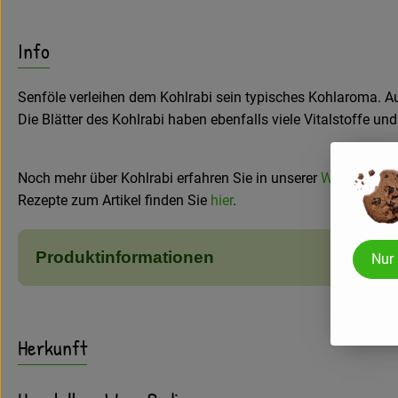
Info
Senföle verleihen dem Kohlrabi sein typisches Kohlaroma. Au
Die Blätter des Kohlrabi haben ebenfalls viele Vitalstoffe u
Noch mehr über Kohlrabi erfahren Sie in unserer
Warenkund
Rezepte zum Artikel finden Sie
hier
.
Produktinformationen
Nur
Herkunft