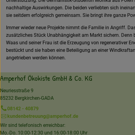
Unterstützung. Die Germanistik-Studentin Monika aus Polen 
nachhaltige Auswirkungen. Die beiden verliebten sich ineina
sie seitdem erfolgreich gemeinsam. Sie bringt ihre ganze Po
Immer wieder neue Projekte nimmt die Familie in Angriff. 
zusätzliches Stück Unabhängigkeit am Markt sichern. Denn b
Waas und seiner Frau ist die Erzeugung von regenerativer E
bestückt und sie haben eine Beteiligung an einer Windkraft
angetrieben werden können.
Amperhof Ökokiste GmbH & Co. KG
Neuriesstraße 9
85232 Bergkirchen-GADA
08142 - 40879
kundenbetreuung@amperhof.de
Wir sind telefonisch erreichbar:
Mo.-Do. 10:00-12:30 und 16:00-18:00 Uhr