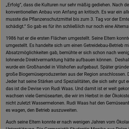
„Erfolg“, dass die Kulturen nur sehr mäßig gediehen. Nach de
konventionellen Anbau von Anfang an kritisch. Es war ein all
musste die Pflanzenschutzmittel bis zum 3. Tag vor der Ernt
schädigt.“ So gab es für ihn schließlich nur noch eine Altern
1986 hat er die ersten Flächen umgestellt. Seine Eltern konn
umgestellt. Es handelte sich um einen Getreidebau-Betrieb m
Absatzmöglichkeiten gab, bemühte er sich schon nach wenig
lohnende Direktvermarktung hätte aufbauen können. Deshalb
wurde ein Großhandel in Vilshofen aufgebaut. Später gründe
große Biogemüseproduzenten aus der Region anschlossen. Die
Jeder hat seine Stärken und Spezialitäten, die sich sehr gut
das ist die Devise von Rudi Waas. Und damit ist er weit gek
wachsen viele Gemüsearten, die wir im Herbst in der Ökokiste
nicht zuletzt Wassermelonen. Rudi Waas hat den Gemüseanbau
es wagen, den Betrieb auszuweiten.
Auch seine Eltern konnte er nach wenigen Jahren vom Ökol