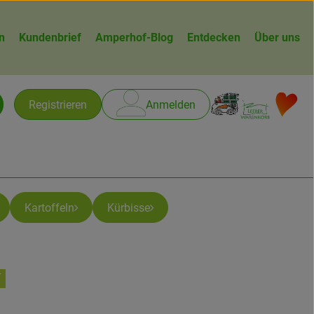
n
Kundenbrief
Amperhof-Blog
Entdecken
Über uns
Warenk
L
Registrieren
Anmelden
chen
Kartoffeln
Kürbisse