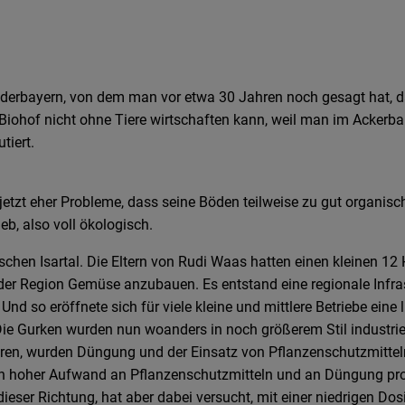
derbayern, von dem man vor etwa 30 Jahren noch gesagt hat, das
ohof nicht ohne Tiere wirtschaften kann, weil man im Ackerbau
tiert.
etzt eher Probleme, dass seine Böden teilweise zu gut organisc
eb, also voll ökologisch.
ischen Isartal. Die Eltern von Rudi Waas hatten einen kleinen 1
in der Region Gemüse anzubauen. Es entstand eine regionale Infr
Und so eröffnete sich für viele kleine und mittlere Betriebe ein
en. Die Gurken wurden nun woanders in noch größerem Stil industr
en, wurden Düngung und der Einsatz von Pflanzenschutzmitteln s
ein hoher Aufwand an Pflanzenschutzmitteln und an Düngung pro
 dieser Richtung, hat aber dabei versucht, mit einer niedrigen Do