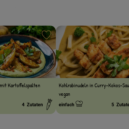
ten hinzufügen
Rezept zu Favouriten hinzufügen
mit Kartoffelspalten
Kohlrabinudeln in Curry-Kokos-Sa
vegan
4
Zutaten
einfach
5
Zutat
Schwierigkeit: