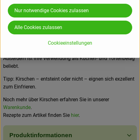
Im Wesentlichen sind Kirschen reich an Kalium, Phosphor,
Nur notwendige Cookies zulassen
Eisen und den Vitaminen B1, B2, B6 und C.
Süßkirschen ("Tafelkirschen") werden in der Hauptsache roh
Alle Cookies zulassen
und frisch verzehrt, Sauerkirschen weniger. Kirschen werden
zubereitet zu Kompotten, Obstsalaten, Desserts, Kaltschalen,
Cookieeinstellungen
Marmeladen, Saft usw. Kirschen lassen sich gut einmachen.
Außerdem ist ihre Verwendung als Kuchen- und Tortenbelag
beliebt.
Tipp: Kirschen – entsteint oder nicht – eignen sich exzellent
zum Einfrieren.
Noch mehr über Kirschen erfahren Sie in unserer
Warenkunde
.
Rezepte zum Artikel finden Sie
hier
.
Produktinformationen