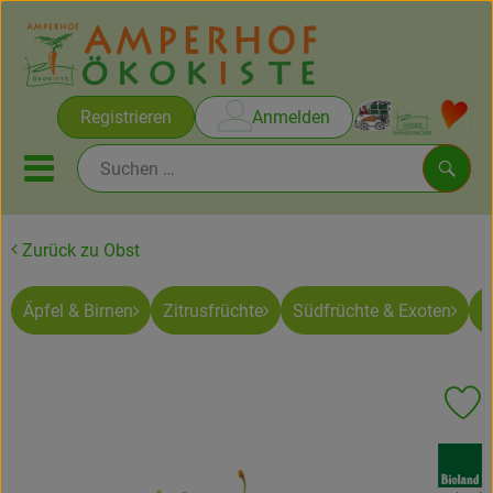
Warenko
Registrieren
Anmelden
Link
Mobiles Menu öffnen oder sc
Such
Zurück zu Obst
Brot & Gebäck
Äpfel & Birnen
Zitrusfrüchte
Südfrüchte & Exoten
S
Rezepte
Themen
Pr
Ökokisten
, Verband:
Obst & Gemüse