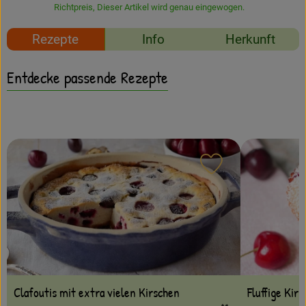
Amperhof-Blog
Richtpreis,
Dieser Artikel wird genau eingewogen.
Entdecken
Rezepte
Info
Herkunft
Über uns
Entdecke passende Rezepte
Rezept zu Favour
Clafoutis mit extra vielen Kirschen
Fluffige Kir