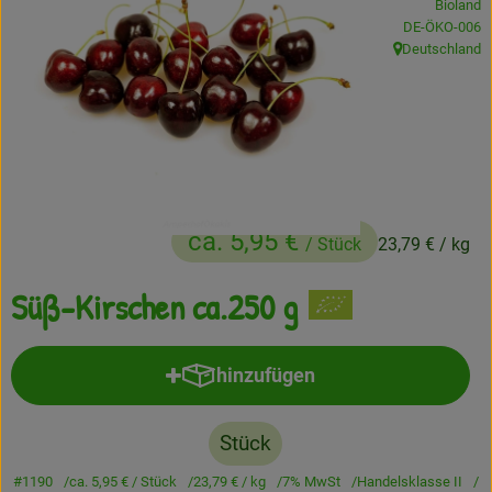
Bioland
, Kontrollstelle
DE-ÖKO-006
Frisches
Deutschland
, Herkunft:
Angebote
Haltbares
Getränke
Naturkosmetik
ca. 5,95 €
/ Stück
23,79 €
/ kg
Drogerie
Süß-Kirschen ca.250 g
Gratis Ökokiste im Wert von 25 Euro
hinzufügen
Produkt zum Warenkorb hinzufü
Veranstaltungen
Stück
Kundenbrief
#1190
ca. 5,95 €
/ Stück
23,79 €
/ kg
7% MwSt
Handelsklasse II