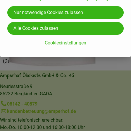
Weleda AG
Nur notwendige Cookies zulassen
D 73525 Schwäbisch Gmünd
Alle Cookies zulassen
Hochwertige Naturpflegeprodukte für Gesicht, Körper &
Haar.
Cookieeinstellungen
Natürlich wirksame anthroposophische Arzneimittel.
zur WebSite
(Daten von Ecoinform)
Amperhof Ökokiste GmbH & Co. KG
Neuriesstraße 9
85232 Bergkirchen-GADA
08142 - 40879
kundenbetreuung@amperhof.de
Wir sind telefonisch erreichbar:
Mo.-Do. 10:00-12:30 und 16:00-18:00 Uhr