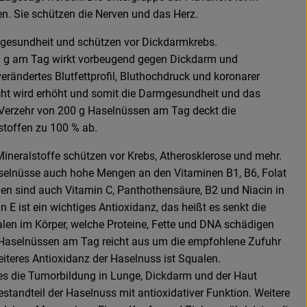
n. Sie schützen die Nerven und das Herz.
mgesundheit und schützen vor Dickdarmkrebs.
30 g am Tag wirkt vorbeugend gegen Dickdarm und
erändertes Blutfettprofil, Bluthochdruck und koronarer
cht wird erhöht und somit die Darmgesundheit und das
Verzehr von 200 g Haselnüssen am Tag deckt die
stoffen zu 100 % ab.
Mineralstoffe schützen vor Krebs, Atherosklerose und mehr.
selnüsse auch hohe Mengen an den Vitaminen B1, B6, Folat
gen sind auch Vitamin C, Panthothensäure, B2 und Niacin in
 E ist ein wichtiges Antioxidanz, das heißt es senkt die
alen im Körper, welche Proteine, Fette und DNA schädigen
 Haselnüssen am Tag reicht aus um die empfohlene Zufuhr
eiteres Antioxidanz der Haselnuss ist Squalen.
es die Tumorbildung in Lunge, Dickdarm und der Haut
estandteil der Haselnuss mit antioxidativer Funktion. Weitere