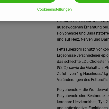
Was ist drin?
Cookieeinstellungen
Der tägliche Verzehr von 50-1
ausgewogenen Ernährung bei. D
Polyphenole und Ballaststoffe
und auf Herz, Nerven und Darm
Fettsäureprofil schützt vor ko
Ergebnisse verschiedener epid
das schlechte LDL-Cholesterin 
(92 %) sowie der Gehalt an Ph
Zufuhr von 1 g Haselnuss/ kg 
Veränderungen des Fettprofils 
Polyphenole – die Wunderwaff
Polyphenole sind Bestandteil
koronare Herzkrankheit, Typ 2
und antioxidative Funktionen 