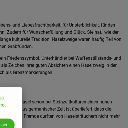
bens- und Liebesfruchtbarkeit, für Unsterblichkeit, für den
nn. Zudem für Wunscherfüllung und Glück. Sie hat, wie der
 lange kulturelle Tradition. Haselzweige waren häufig Teil von
chen Grabfunden.
ein Friedenssymbol. Unterhändler bei Waffenstillstands- und
als Zeichen ihrer guten Absichten einen Haselzweig in der
ch als Grenzmarkierungen.
ss
dürfte die Hasel schon bei Steinzeitkulturen einen hohen
rd.
mindest aus germanischer Zeit ist überliefert, dass die
erden durfte. Fremde durften von Haselsträuchern nicht mehr
en.
assen