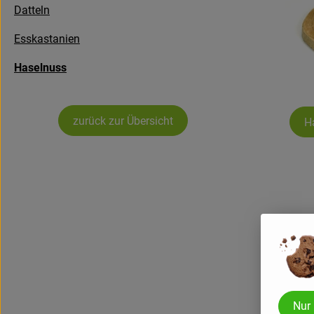
Datteln
Esskastanien
Haselnuss
zurück zur Übersicht
H
Nur