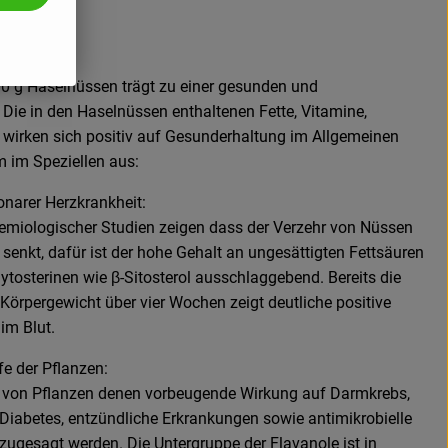
00 g Haselnüssen trägt zu einer gesunden und
ie in den Haselnüssen enthaltenen Fette, Vitamine,
 wirken sich positiv auf Gesunderhaltung im Allgemeinen
 im Speziellen aus:
ronarer Herzkrankheit:
emiologischer Studien zeigen dass der Verzehr von Nüssen
senkt, dafür ist der hohe Gehalt an ungesättigten Fettsäuren
ytosterinen wie β-Sitosterol ausschlaggebend. Bereits die
Körpergewicht über vier Wochen zeigt deutliche positive
im Blut.
e der Pflanzen:
e von Pflanzen denen vorbeugende Wirkung auf Darmkrebs,
 Diabetes, entzündliche Erkrankungen sowie antimikrobielle
zugesagt werden. Die Untergruppe der Flavanole ist in