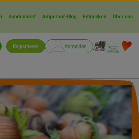
n
Kundenbrief
Amperhof-Blog
Entdecken
Über uns
Warenk
L
Registrieren
Anmelden
chen