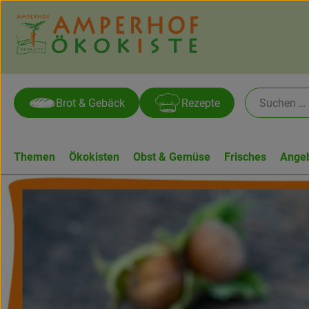
Brot & Gebäck
Rezepte
Themen
Ökokisten
Obst & Gemüse
Frisches
Ange