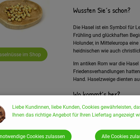
Wussten Sie´s schon?
Die Hasel ist ein Symbol für Le
Frühling und glückhaften Begi
Holunder, in Mitteleuropa eine
heidnischen wie auch christli
aselnüsse im Shop
Im antiken Rom war die Hasel 
Friedensverhandlungen hatten 
Hand. Haselzweige dienten au
Wo kommt´s her?
Liebe Kundinnen, liebe Kunden, Cookies gewährleisten, da
Als sehr altes Nahrungsmittel 
Ihnen das richtige Angebot für Ihren Liefertag angezeigt wi
Stellenwert besessen haben. Zu
„Frau Haselin“ nicht gefällt w
als eine Handvoll Nüsse nehm
 notwendige Cookies zulassen
Alle Cookies zul