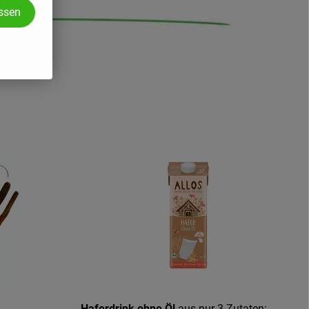
assen
Haferdrink ohne Öl
aus nur 3 Zutaten: