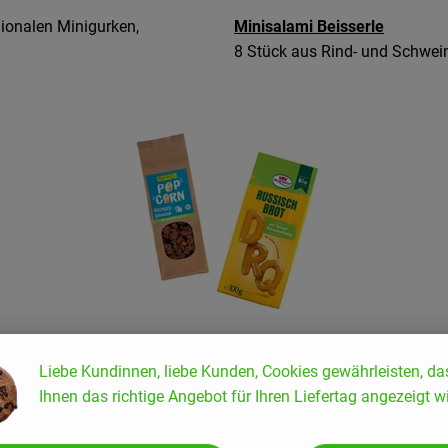
ionalen Minigurken,
Minisalami Beisserle
8 Stück aus Rind- und Schwein
Schmeckt nicht nur den Schulanfängern
Russisch Brot
mit
Liebe Kundinnen, liebe Kunden, Cookies gewährleisten, da
einer feinen Karamellnote und
Popcorn
mit Schokoüberzug.
Ihnen das richtige Angebot für Ihren Liefertag angezeigt wi