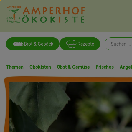
Brot & Gebäck
Rezepte
Themen
Ökokisten
Obst & Gemüse
Frisches
Ange