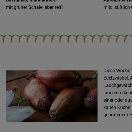
mit grüner Schale, aber reif!
mild, süßlich 
Diese Woche f
Edelzwiebel, 
Lauchgewächse
Inneren erken
einer oder au
kalten Küche 
gebratenem Fl