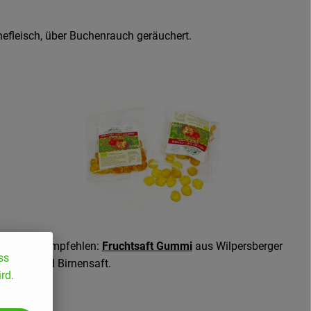
efleisch, über Buchenrauch geräuchert.
Sehr zu empfehlen:
Fruchtsaft Gummi
aus Wilpersberger
ss
Apfel- und Birnensaft.
rd.