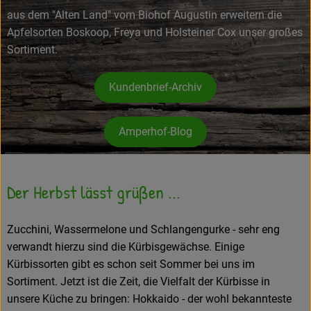
aus dem "Alten Land" vom Biohof Augustin erweitern die
Frisches
Apfelsorten Boskoop, Freya und Holsteiner Cox unser großes
Sortiment.
Angebote
Haltbares
Kundenbrief-Archiv
Getränke
Amperhof-Blog
Naturkosmetik
Drogerie
Der Herbst lässt grüßen ...
Gratis Ökokiste im Wert von 25 Euro
Zucchini, Wassermelone und Schlangengurke - sehr eng
verwandt hierzu sind die Kürbisgewächse. Einige
Veranstaltungen
Kürbissorten gibt es schon seit Sommer bei uns im
Sortiment. Jetzt ist die Zeit, die Vielfalt der Kürbisse in
Kundenbrief
unsere Küche zu bringen: Hokkaido - der wohl bekannteste