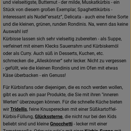
Amperhof-Blog
und vielseitigste, Butternut - der milde, Muskatkürbis - ein
Stück von diesem großen Exemplar, Spaghettikürbis -
Entdecken
interessant als Nudel“ersatz“, Delicata - auch eine feine Sorte
und die kleinen, grünen, runden Rondinis. Na, wenn das keine
Über uns
Auswahl ist!
Kürbisse lassen sich sehr vielseitig zubereiten - als Suppe,
verfeinert mit einem Klecks Sauerrahm und Kürbiskernöl
oder als Curry. Auch süß in Desserts, Kuchen, etc.
schmecken die „Alleskönner“ sehr lecker. Nicht zu vergessen
- gefüllt, wie die kleinen Rondinis und im Ofen mit etwas
Käse überbacken - ein Genuss!
Für Kürbisfans oder diejenigen, die es noch werden wollen,
gibt es auch ein paar Produkte, die Sie mit ihren "inneren
Werten" überzeugen können. Für die schnelle Küche bieten
wir
Tridellis
, feine Knusperecken mit einer Süßkartoffel-
Kürbis-Füllung,
Glückssterne
, die nicht nur bei den Kids
beliebt sind und kleine
Gnocchetti
- lecker mit einer