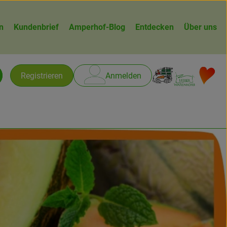
n
Kundenbrief
Amperhof-Blog
Entdecken
Über uns
Warenk
L
Registrieren
Anmelden
chen