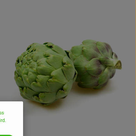
ss
rd.