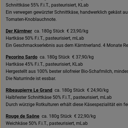
Schnittkäse 55% F.i.T., pasteurisiert, KLab
Ein verwegen gewürzter Schnittkäse, handwerklich gekäst au
Tomaten-Knoblauchnote.
Der Kärntner
ca. 180g Stück € 23,90/kg
Hartkäse 50% F.i.T., pasteurisiert, mLab
Ein Geschmackserlebnis aus dem Kärntnerland. 4 Monate Rei
Pecorino Sardo
ca. 180g Stück € 37,90/kg
Hartkäse 45% F.i.T., pasteurisiert, KLab
Hergestellt aus 100% bester silofreier Bio-Schafmilch, mind
Die Naturrinde ist essbar.
Ribeaupierre Le Grand
ca. 180g Stück € 24,90/kg
Halbfester Schnittkäse 50% F.i.T., pasteurisiert, mLab
Durch würzige Rotkulturen erhält diese Käsespezialität ein f
Rouge de Saône
ca. 180g Stück € 22,90/kg
Weichkäse 50% F.i.T., pasteurisiert, mLab