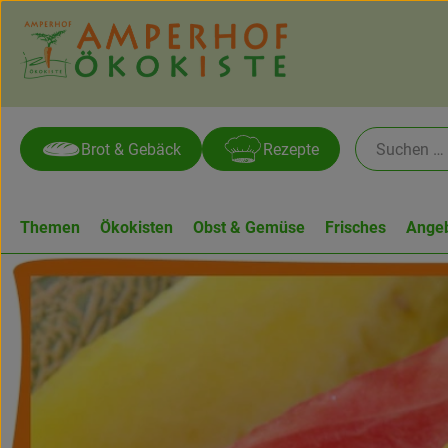
Brot & Gebäck
Rezepte
Themen
Ökokisten
Obst & Gemüse
Frisches
Ange