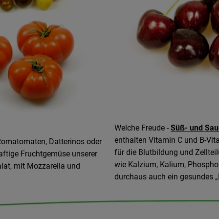
Welche Freude -
Süß- und Sau
enthalten Vitamin C und B-Vita
Romatomaten, Datterinos oder
für die Blutbildung und Zellte
aftige Fruchtgemüse unserer
wie Kalzium, Kalium, Phosphor
alat, mit Mozzarella und
durchaus auch ein gesundes 