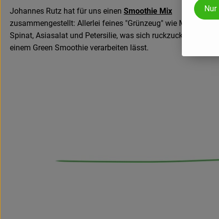
Nur
Johannes Rutz hat für uns einen
Smoothie Mix
zusammengestellt: Allerlei feines "Grünzeug" wie Minze,
Spinat, Asiasalat und Petersilie, was sich ruckzuck zu
einem Green Smoothie verarbeiten lässt.