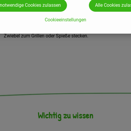
 notwendige Cookies zulassen
Alle Cookies zul
Haben Sie einen Grillabend geplant und möchten einfach
und schnell ein bisschen Gemüse dazu bestellen, dann
Cookieeinstellungen
greifen Sie zu unserem
1 kg Grillgemüsepack!
Hier
bekommen Sie je 250g Zucchini, Aubergine, Paprika und
Zwiebel zum Grillen oder Spieße stecken.
Wichtig zu wissen