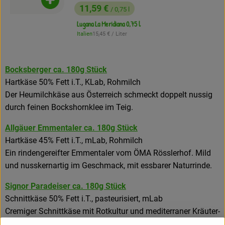
Produkt zum Warenkorb hinzufügen
11,59 €
/ 0,75 l
, Preis:
Lugana La Meridiana 0,75 l
, Referenzpreis:
Italien
15,45 €
/ Liter
, Herkunft:
Bocksberger ca. 180g Stück
Hartkäse 50% Fett i.T., KLab, Rohmilch
Der Heumilchkäse aus Österreich schmeckt doppelt nussig
durch feinen Bockshornklee im Teig.
Allgäuer Emmentaler ca. 180g Stück
Hartkäse 45% Fett i.T., mLab, Rohmilch
Ein rindengereifter Emmentaler vom ÖMA Rösslerhof. Mild
und nusskernartig im Geschmack, mit essbarer Naturrinde.
Signor Paradeiser ca. 180g Stück
Schnittkäse 50% Fett i.T., pasteurisiert, mLab
Cremiger Schnittkäse mit Rotkultur und mediterraner Kräuter-
Gewürzmischung mit getrockneten Tomatenstückchen.