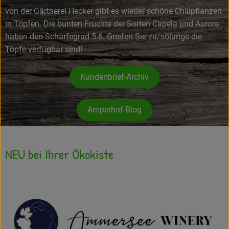
von der Gärtnerei Hecker gibt es wieder schöne Chilipflanzen
Frisches
in Töpfen. Die bunten Früchte der Sorten Capela und Aurora
haben den Schärfegrad 5-6. Greifen Sie zu, solange die
Angebote
Töpfe verfügbar sind!
Haltbares
Kundenbrief-Archiv
Getränke
Naturkosmetik
Amperhof-Blog
Drogerie
NEU bei Ihrer Ökokiste
Gratis Ökokiste im Wert von 25 Euro
Veranstaltungen
Kundenbrief