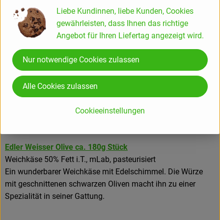
Liebe Kundinnen, liebe Kunden, Cookies
Würzig, aromatisch mit feinem Kräutergeschmack.
gewährleisten, dass Ihnen das richtige
Gouda Bärlauch ca. 180g Stück
Angebot für Ihren Liefertag angezeigt wird.
Schnittkäse 50% Fett i.T., mLab, pasteurisiert
Ein sehr aromatisch schmeckender Gouda mit frischem
Nur notwendige Cookies zulassen
Bärlauch im Teig.
Alle Cookies zulassen
Maigouda Ziege ca. 180g Stück
Schnittkäse 50% Fett i.T., mLab, pasteurisiert
Cookieeinstellungen
Der halbfeste Schnittkäse wird aus der ersten Weidemilch
gekäst, was ihn besonders schmackhaft macht.
Edler Weisser Olive ca. 180g Stück
Weichkäse 50% Fett i.T., mLab, pasteurisiert
Ein wunderbarer Weichkäse mit Edelschimmel. Die Würze
mit geschnittenen schwarzen Oliven macht ihn zu einer
Spezialität in seiner Gattung.