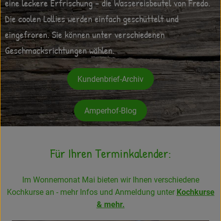
eine leckere Erfrischung - die Wassereisbeutel von Fredo.
Frisches
Die coolen Lollies werden einfach geschüttelt und
eingefroren. Sie können unter verschiedenen
Angebote
Geschmacksrichtungen wählen.
Haltbares
Getränke
Kundenbrief-Archiv
Naturkosmetik
Amperhof-Blog
Drogerie
Für Ihren Terminkalender:
Gratis Ökokiste im Wert von 25 Euro
Im Wonnemonat Mai bieten wir Ihnen verschiedene
Veranstaltungen
Kochkurse an - mehr Infos und Anmeldung unter
Kochkurse
Kundenbrief
& mehr.