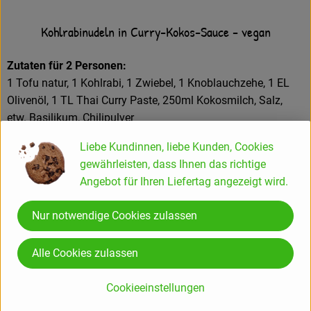
Kohlrabinudeln in Curry-Kokos-Sauce - vegan
Zutaten für 2 Personen:
1 Tofu natur, 1 Kohlrabi, 1 Zwiebel, 1 Knoblauchzehe, 1 EL
Olivenöl, 1 TL Thai Curry Paste, 250ml Kokosmilch, Salz,
etw. Basilikum, Chilipulver
Für die Marinade: 100ml Sojasauce, 1 TL Curry, Chili, etw.
Liebe Kundinnen, liebe Kunden, Cookies
Ingwer
gewährleisten, dass Ihnen das richtige
Angebot für Ihren Liefertag angezeigt wird.
Den Kohlrabi halbieren und in Scheiben schneiden. Mit
einem Sparschäler die Kohlrabischeiben zu dünnen Nudeln
Nur notwendige Cookies zulassen
schneiden. Damit die Marinade gut vom Tofu aufgenommen
wird, muss vorab möglichst viel Wasser aus dem Tofu
Alle Cookies zulassen
herausgepresst werden. Dafür den Tofu auf einen flachen
Teller legen und mit einem Schneidebrett abdecken,
Cookieeinstellungen
beschweren und mindestens 30 Minuten auspressen.