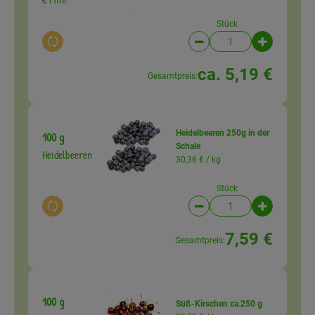
Stück
Auswahl ändern
Artikelanzahl verringer
Artikelanz
ca. 5,19 €
Gesamtpreis:
Heidelbeeren 250g in der
100 g
Schale
Heidelbeeren
30,36 € /
kg
Stück
Auswahl ändern
Artikelanzahl verringer
Artikelanz
7,59 €
Gesamtpreis:
100 g
Süß-Kirschen ca.250 g