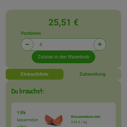
Amperhof-Blog
Entdecken
25,51 €
Über uns
Portionen
Portionen verringern (aktuell 4 Portionen ausgewä
Portionen erh
Zutaten in den Warenkorb
Einkaufsliste
Zubereitung
Du brauchst:
1 Stk
Wassermelone mini
Wassermelon
3,99 € /
kg
e Mini