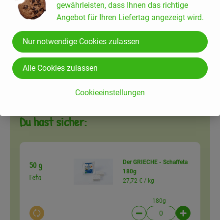
50 g
Fe To Natur 200g
gewährleisten, dass Ihnen das richtige
Feto
19,45 € /
kg
Angebot für Ihren Liefertag angezeigt wird.
200g
Nur notwendige Cookies zulassen
Auswahl ändern
Artikelanzahl verringer
Artikelanz
Alle Cookies zulassen
3,89 €
Gesamtpreis:
Cookieeinstellungen
Du hast sicher:
Der GRIECHE - Schaffeta
50 g
180g
Feta
27,72 € /
kg
180g
Auswahl ändern
Artikelanzahl verringer
Artikelanz