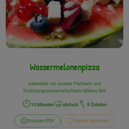
Frisches
Angebote
Haltbares
Getränke
Naturkosmetik
Wassermelonenpizza
Drogerie
zubereitet von unserer Partnerin und
Ernährungswissenschaftlerin Melina Will
Gratis Ökokiste im Wert von 25 Euro
10 Minuten
einfach
9 Zutaten
Veranstaltungen
Zubreitungszeit:
Schwierigkeit:
Kundenbrief
Drucken​/​PDF
Rezept speichern