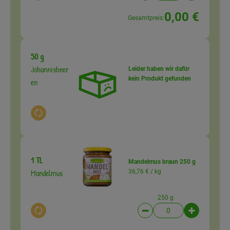
0,00 €
Gesamtpreis:
50 g
Johannisbeer
Leider haben wir dafür
kein Produkt gefunden
en
Auswahl ändern
1 TL
Mandelmus braun 250 g
Mandelmus
36,76 € /
kg
250 g
Auswahl ändern
Artikelanzahl verringer
Artikelanz