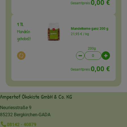
0,00 €
Gesamtpreis:
1 TL
Mandelkerne ganz 200 g
Mandeln
21,95 € /
kg
gehobelt
200g
Auswahl ändern
Artikelanzahl verringer
Artikelanz
0,00 €
Gesamtpreis:
Amperhof Ökokiste GmbH & Co. KG
Neuriesstraße 9
85232 Bergkirchen-GADA
08142 - 40879